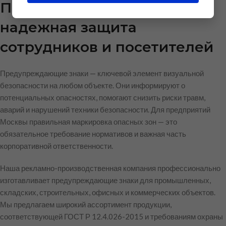
Предупреждающие знаки:
надежная защита
сотрудников и посетителей
Предупреждающие знаки — ключевой элемент визуальной
безопасности на любом объекте. Они информируют о
потенциальных опасностях, помогают снизить риски травм,
аварий и нарушений техники безопасности. Для предприятий
Москвы правильная маркировка опасных зон — это
обязательное требование нормативов и важная часть
корпоративной ответственности.
Наша рекламно-производственная компания профессионально
изготавливает предупреждающие знаки для промышленных,
складских, строительных, офисных и коммерческих объектов.
Мы предлагаем широкий ассортимент продукции,
соответствующей ГОСТ Р 12.4.026-2015 и требованиям охраны