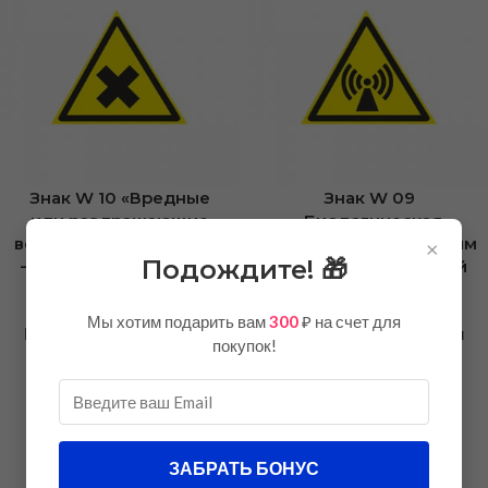
Знак W 10 «Вредные
Знак W 09
или раздражающие
«Биологическая
вещества» 200×200 мм
опасность» 200×200 мм
×
Подождите! 🎁
— предупреждающий
— предупреждающий
знак ГОСТ
знак ГОСТ
Мы хотим подарить вам
300
₽ на счет для
Предупреждающие знаки
Предупреждающие знаки
покупок!
300,00
₽
300,00
₽
(2)
(5)
Загрузить еще товары
ЗАБРАТЬ БОНУС