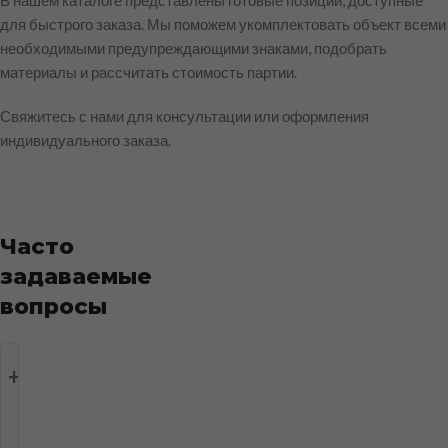
В нашем каталоге представлены готовые позиции, доступные
для быстрого заказа. Мы поможем укомплектовать объект всеми
необходимыми предупреждающими знаками, подобрать
материалы и рассчитать стоимость партии.
Свяжитесь с нами для консультации или оформления
индивидуального заказа.
Часто
задаваемые
вопросы
Что
такое
предупреждающие
знаки