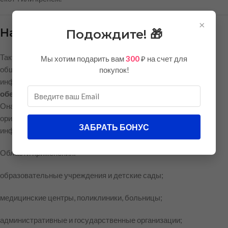
×
Назначение и применение
Подождите! 🎁
Тактильная табличка «Для слабовидящих» используется в
Мы хотим подарить вам
300
₽ на счет для
общественных зданиях и на объектах социальной
покупок!
инфраструктуры для выполнения
мероприятий по
обеспечению доступа инвалидов (ОДИ)
.
Она помогает посетителям с нарушением зрения безопасно
ориентироваться в пространстве и получать необходимую
ЗАБРАТЬ БОНУС
информацию.
Области применения:
образовательные учреждения и детские сады;
медицинские центры, поликлиники, больницы;
административные и государственные организации;