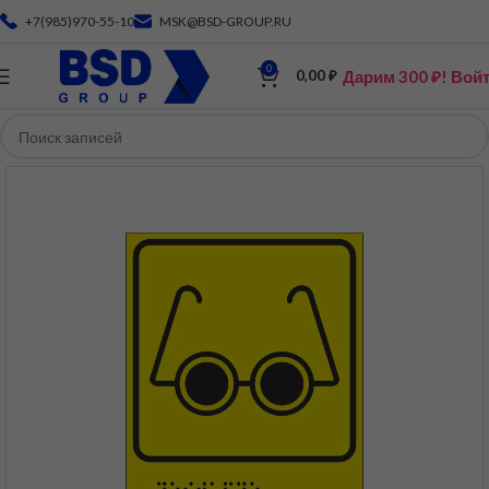
+7(985)970-55-10
MSK@BSD-GROUP.RU
0
Дарим 300 ₽! Вой
0,00
₽