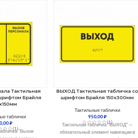
нала Тактильная
ВЫХОД Тактильная табличка с
 шрифтом Брайля
шрифтом Брайля 150х300мм
х150мм
Тактильные таблички
ые таблички
950,00
₽
(1)
0,00
₽
Тактильная табличка “ВЫХОД” —
(1)
табличка “Вызов
обязательный элемент навигации в