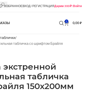
ИЗБРАННОЕ
ВХОД / РЕГИСТРАЦИЯ
Дарим 300 ₽! Войти
0
АКАЗЫ
0,00
₽
 таблички
тильная табличка со шрифтом Брайля
а экстренной
льная табличка
райля 150х200мм