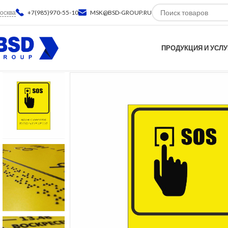
осква
+7(985)970-55-10
MSK@BSD-GROUP.RU
ПРОДУКЦИЯ И УСЛУ