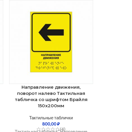
о
Направление движения,
Табличка т
поворот налево Тактильная
помеще
табличка со шрифтом Брайля
Такти
150х200мм
Тактильные таблички
Тактильная
800,00
₽
ПОМЕЩЕ
(4)
Тактильная табличка “Направление