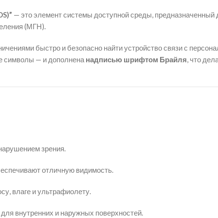
OS)”
— это элемент системы доступной среды, предназначенный д
еления (МГН).
ничениями быстро и безопасно найти устройство связи с персон
ые символы — и дополнена
надписью шрифтом Брайля
, что дел
нарушением зрения.
беспечивают отличную видимость.
осу, влаге и ультрафиолету.
 для внутренних и наружных поверхностей.