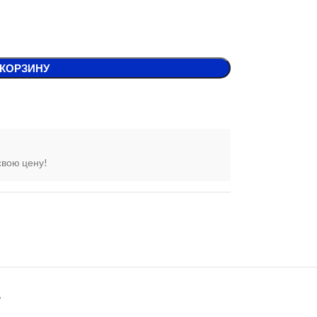
 КОРЗИНУ
свою цену!
А