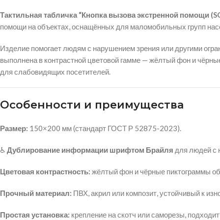
Тактильная табличка “Кнопка вызова экстренной помощи (S
помощи на объектах, оснащённых для маломобильных групп нас
Изделие помогает людям с нарушением зрения или другими огра
выполнена в контрастной цветовой гамме — жёлтый фон и чёрн
для слабовидящих посетителей.
Особенности и преимущества
Размер:
150×200 мм (стандарт ГОСТ Р 52875-2023).
♿
Дублирование информации шрифтом Брайля
для людей с 
Цветовая контрастность:
жёлтый фон и чёрные пиктограммы о
Прочный материал:
ПВХ, акрил или композит, устойчивый к изн
Простая установка:
крепление на скотч или саморезы, подходит