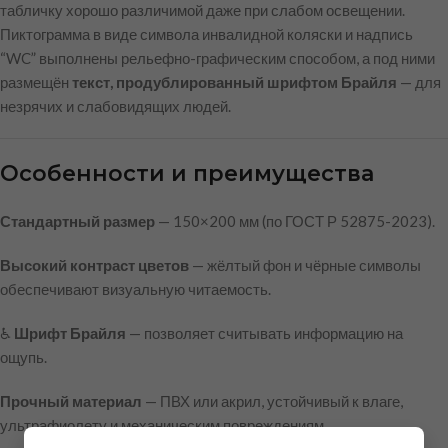
табличку хорошо различимой даже при слабом освещении.
Пиктограмма в виде символа инвалидной коляски и надпись
“WC” выполнены рельефно-графическим способом, а под ними
размещён
текст, продублированный шрифтом Брайля
— для
незрячих и слабовидящих людей.
Особенности и преимущества
Стандартный размер
— 150×200 мм (по ГОСТ Р 52875-2023).
Высокий контраст цветов
— жёлтый фон и чёрные символы
обеспечивают визуальную читаемость.
♿
Шрифт Брайля
— позволяет считывать информацию на
ощупь.
Прочный материал
— ПВХ или акрил, устойчивый к влаге,
ультрафиолету и механическим повреждениям.