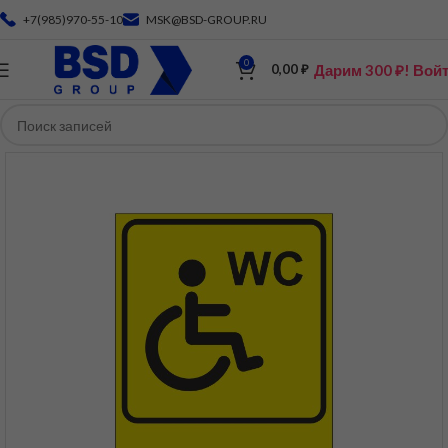
+7(985)970-55-10
MSK@BSD-GROUP.RU
0
Дарим 300 ₽! Вой
0,00
₽