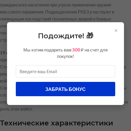
гражданского населения при угрозе применения оружия
массового поражения. Подразделения РХБЗ участвуют в
ликвидации последствий техногенных аварий и боевых
операциях. Стенд наглядно отражает роль этих войск, их
×
техническое оснащение и вклад в обеспечение безопасности
Подождите! 🎁
страны.
Мы хотим подарить вам
300
₽ на счет для
19 ноября — День ракетных войск и артиллерии.
Дата
покупок!
приурочена к началу контрнаступления Красной армии под
Сталинградом 19 ноября 1942 года, когда артиллерия сыграла
решающую роль в переломе хода войны. С тех пор ракетные
войска и артиллерия по праву носят звание «бога войны».
Современные ракетные комплексы и артиллерийские системы
ЗАБРАТЬ БОНУС
составляют основу огневой мощи российской армии. Стенд
отражает боевые традиции, символику, технику и историческую
роль этих войск.
Технические характеристики