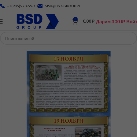
+7(985)970-55-10
MSK@BSD-GROUP.RU
0
Дарим 300 ₽! Вой
0,00
₽