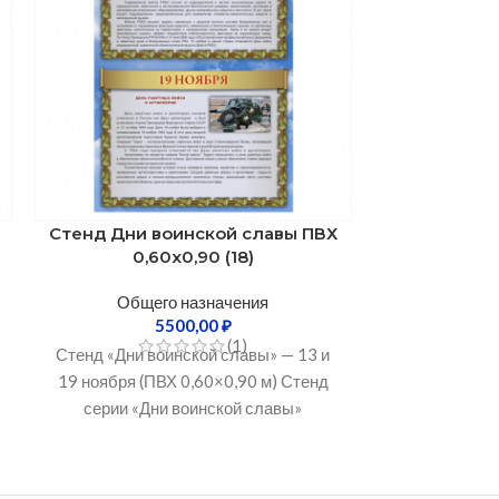
Стенд Дни воинской славы ПВХ
Стенд Дни 
0,60х0,90 (18)
0,
Общего назначения
Обще
5500,00
₽
(1)
Стенд «Дни воинской славы» — 13 и
Стенд «Дни в
19 ноября (ПВХ 0,60×0,90 м) Стенд
медика и 22 
серии «Дни воинской славы»
Стенды 
посвящён двум важным
информацио
не