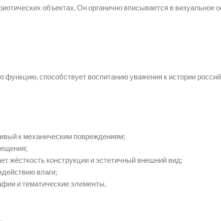
триотических объектах. Он органично вписывается в визуально
 функцию, способствует воспитанию уважения к истории россий
чивый к механическим повреждениям;
мещения;
т жёсткость конструкции и эстетичный внешний вид;
здействию влаги;
афии и тематические элементы.