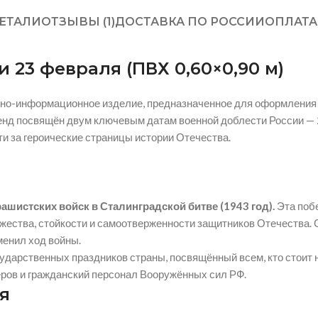
ЕТАЛИ
ОТЗЫВЫ (1)
ДОСТАВКА ПО РОССИИ
ОПЛАТА
 23 февраля (ПВХ 0,60×0,90 м)
нно-информационное изделие, предназначенное для оформления 
Стенд посвящён двум ключевым датам военной доблести России —
и за героические страницы истории Отечества.
шистских войск в Сталинградской битве (1943 год).
Эта поб
жества, стойкости и самоотверженности защитников Отечества. 
менил ход войны.
ударственных праздников страны, посвящённый всем, кто стоит н
ров и гражданский персонал Вооружённых сил РФ.
я