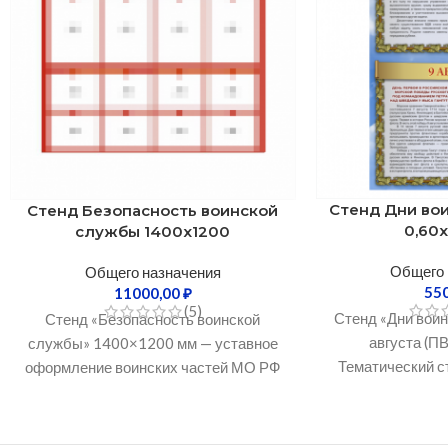
Стенд Дни во
Стенд Безопасность воинской
0,60х
службы 1400х1200
Общего 
Общего назначения
55
11000,00
₽
(5)
Стенд «Дни воин
Стенд «Безопасность воинской
августа (ПВ
службы» 1400×1200 мм — уставное
Тематический с
оформление воинских частей МО РФ
славы» — пр
Информационно-обучающий стенд
наг
«Безопасность воинской службы»
размером 1400×1200