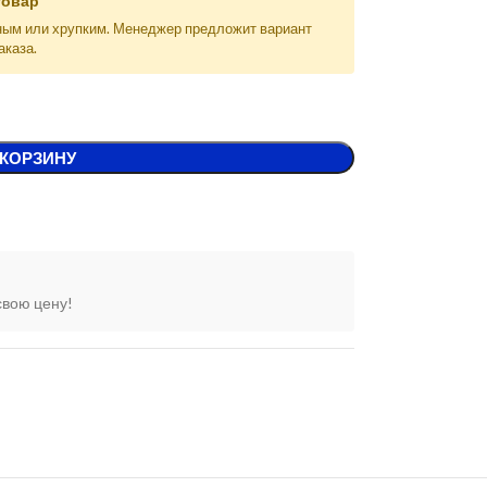
товар
ным или хрупким. Менеджер предложит вариант
аказа.
 КОРЗИНУ
свою цену!