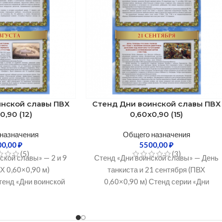
инской славы ПВХ
Стенд Дни воинской славы ПВХ
0,90 (12)
0,60х0,90 (15)
назначения
Общего назначения
00,00
₽
5500,00
₽
(5)
(3)
ской славы» — 2 и 9
Стенд «Дни воинской славы» — День
Х 0,60×0,90 м)
танкиста и 21 сентября (ПВХ
тенд «Дни воинской
0,60×0,90 м) Стенд серии «Дни
офессиональное
воинской славы» — это
лядное