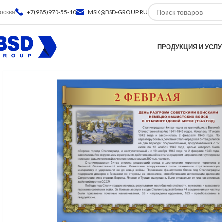
осква
+7(985)970-55-10
MSK@BSD-GROUP.RU
ПРОДУКЦИЯ И УСЛУ