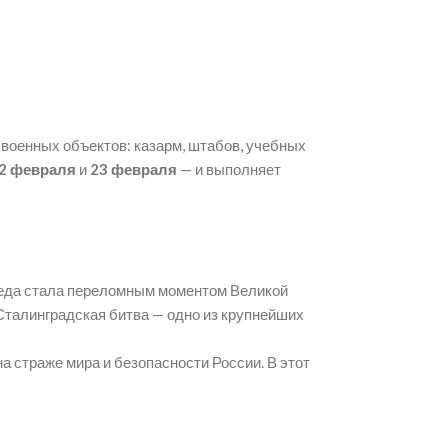
военных объектов: казарм, штабов, учебных
2 февраля
и
23 февраля
— и выполняет
еда стала переломным моментом Великой
Сталинградская битва — одно из крупнейших
а страже мира и безопасности России. В этот