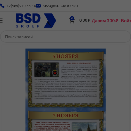
+7(985)970-55-10
MSK@BSD-GROUP.RU
0
Дарим 300 ₽! Вой
0,00
₽