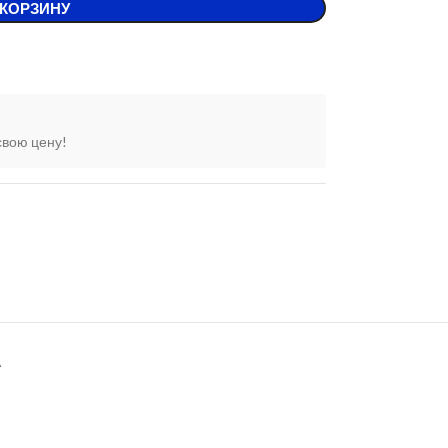
 КОРЗИНУ
свою цену!
А