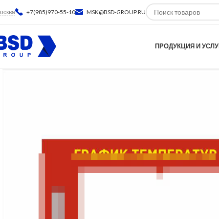
осква
+7(985)970-55-10
MSK@BSD-GROUP.RU
ПРОДУКЦИЯ И УСЛУ