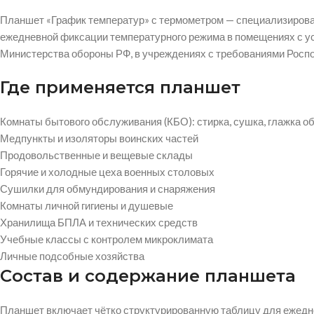
Планшет «График температур» с термометром — специализирован
ежедневной фиксации температурного режима в помещениях с у
Министерства обороны РФ, в учреждениях с требованиями Роспо
Где применяется планшет
Комнаты бытового обслуживания (КБО): стирка, сушка, глажка 
Медпункты и изоляторы воинских частей
Продовольственные и вещевые склады
Горячие и холодные цеха военных столовых
Сушилки для обмундирования и снаряжения
Комнаты личной гигиены и душевые
Хранилища БПЛА и технических средств
Учебные классы с контролем микроклимата
Личные подсобные хозяйства
Состав и содержание планшета
Планшет включает чётко структурированную таблицу для ежедне