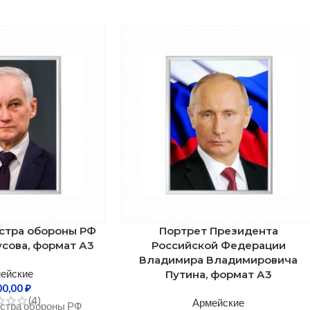
стра обороны РФ
Портрет Президента
сова, формат А3
Российской Федерации
Владимира Владимировича
ейские
Путина, формат А3
00,00
₽
(4)
Армейские
стра обороны РФ