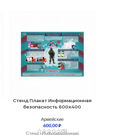
Стенд Плакат Информационная
Стопомер 51
безопасность 600х400
Армейские
600,00
₽
Стопомер 510
(5)
Стенд «Информационная
уставной ко