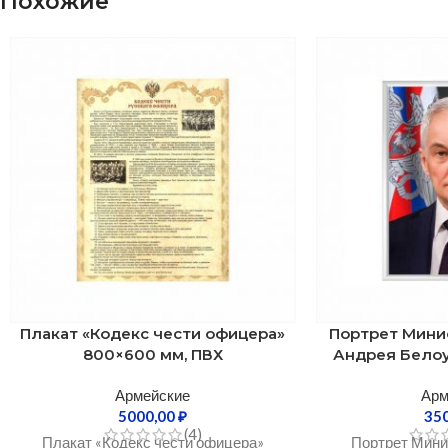
Похожие
Плакат «Кодекс чести офицера»
Портрет Мини
800×600 мм, ПВХ
Андрея Белоу
Армейские
Арм
5000,00
₽
35
(4)
Плакат «Кодекс чести офицера»
Портрет Мини