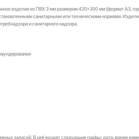
ное изделие из ПВХ 3 мм размером 420×300 мм (формат А3, гор
становленными санитарными или техническими нормами. Изделие
требнадзора и санитарного надзора.
обмундирования
вных записей. В неё входят следующие графы: дата, время изме