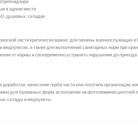
потребнадзора
ые в одном месте
БО, душевых, складах
инской части критически важно: для гигиены военнослужащих в 
и медпунктах, а также для выполнения санитарных норм при хран
ения от нормы и своевременно устранять нарушения до прихода
 доработка: нанесение герба части или логотипа организации, и
мана для бумажных форм, исполнение на фотолюминесцентной п
ые, склады и медпункты.