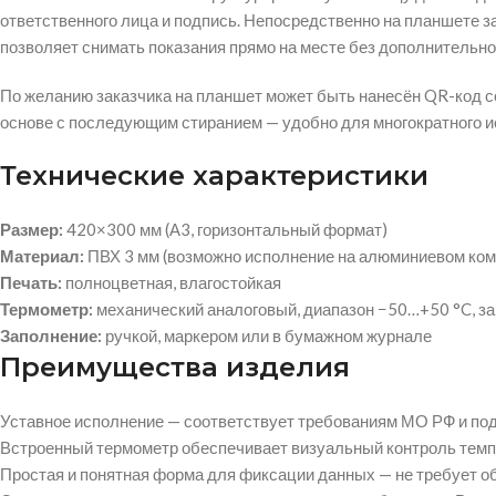
ответственного лица и подпись. Непосредственно на планшете з
позволяет снимать показания прямо на месте без дополнительно
По желанию заказчика на планшет может быть нанесён QR-код с
основе с последующим стиранием — удобно для многократного и
Технические характеристики
Размер:
420×300 мм (А3, горизонтальный формат)
Материал:
ПВХ 3 мм (возможно исполнение на алюминиевом ком
Печать:
полноцветная, влагостойкая
Термометр:
механический аналоговый, диапазон −50…+50 °C, з
Заполнение:
ручкой, маркером или в бумажном журнале
Преимущества изделия
Уставное исполнение — соответствует требованиям МО РФ и по
Встроенный термометр обеспечивает визуальный контроль темп
Простая и понятная форма для фиксации данных — не требует о