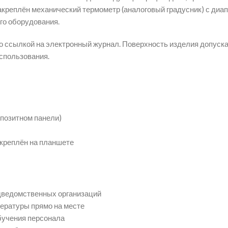
акреплён механический термометр (аналоговый градусник) с диап
го оборудования.
о ссылкой на электронный журнал. Поверхность изделия допуска
спользования.
позитном панели)
акреплён на планшете
дведомственных организаций
ературы прямо на месте
бучения персонала