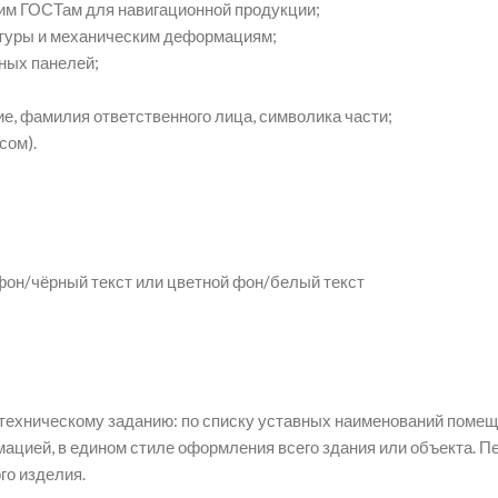
м ГОСТам для навигационной продукции;
атуры и механическим деформациям;
ных панелей;
е, фамилия ответственного лица, символика части;
сом).
он/чёрный текст или цветной фон/белый текст
техническому заданию: по списку уставных наименований помеще
рмацией, в едином стиле оформления всего здания или объекта
го изделия.