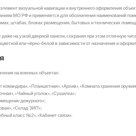
 элемент визуальной навигации и внутреннего оформления объе
аниям МО РФ и применяется для обозначения наименований поме
рмах, штабах, блоках размещения, бытовых и технических помещ
аже на узкой дверной панели, сохраняя при этом отличную чита
цветной или чёрно-белой в зависимости от назначения и оформл
я
ачения на военных объектах:
 командира», «Планшетная», «Архив», «Комната хранения оружия
чная», «Чайный уголок», «Сушилка»;
омещение дежурного»;
овая», «Склад ЗИП»;
ебный класс №2», «Кабинет связи».