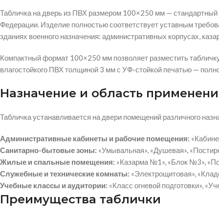
Табличка на дверь из ПВХ размером 100×250 мм — стандартный
Федерации. Изделие полностью соответствует уставным требов
зданиях военного назначения: административных корпусах, каза
Компактный формат 100×250 мм позволяет разместить табличку д
влагостойкого ПВХ толщиной 3 мм с УФ-стойкой печатью — полно
Назначение и область применени
Табличка устанавливается на двери помещений различного назн
Административные кабинеты и рабочие помещения:
«Кабинет
Санитарно-бытовые зоны:
«Умывальная», «Душевая», «Постиро
Жилые и спальные помещения:
«Казарма №1», «Блок №3», «П
Служебные и технические комнаты:
«Электрощитовая», «Клад
Учебные классы и аудитории:
«Класс огневой подготовки», «Уч
Преимущества таблички