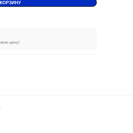
 КОРЗИНУ
свою цену!
А