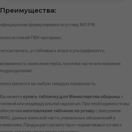
Преимущества:
официальная формулировка по уставу МО РФ;
износостойкий ПВХ-материал;
четкая печать, устойчивая к влаге и ультрафиолету;
возможность нанесения герба, логотипа части или названия
подразделения;
легко крепится на любую твёрдую поверхность.
Вы можете
купить табличку для Министерства обороны
с
типовой или индивидуальной надписью. При необходимости мы
обеспечим
изготовление табличек по уставу
с внесением
ФИО, данных воинской части, уникальных обозначений и
символики. Продукция соответствует нормативам и готова к
использованию сразу после установки.