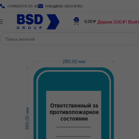
+7(985)970-55-10
MSK@BSD-GROUP.RU
0
Дарим 300 ₽! Вой
0,00
₽