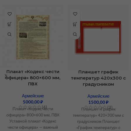
Плакат «Кодекс чести
Планшет график
офицера» 800×600 мм,
температур 420х300 с
ПВХ
градусником
Армейские
Армейские
5000,00
₽
1500,00
₽
(4)
(3)
Плакат «Кодекс чести
Планшет «График
офицера» 800×600 мм, ПВХ
температур» 420×300 мм с
Уставной плакат «Кодекс
градусником Планшет
чести офицера» — важный
«График температур» с