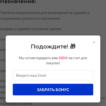
Назначение:
Табличка предназначена для размещения на зданиях и
сооружениях различного назначения:
казармы и административные здания;
склады и хранилища имущества;
×
Подождите! 🎁
мастерские, ангары, технические помещения;
Мы хотим подарить вам
300
₽ на счет для
столовые, медпункты, штабы, учебные корпуса;
покупок!
здания КПП и режимные объекты.
Наличие такой таблички помогает организовать систему
внутреннего контроля, упрощает взаимодействие с
ЗАБРАТЬ БОНУС
проверяющими органами, соответствует требованиям
внутренних регламентов Министерства обороны и федеральных
нормативных актов.