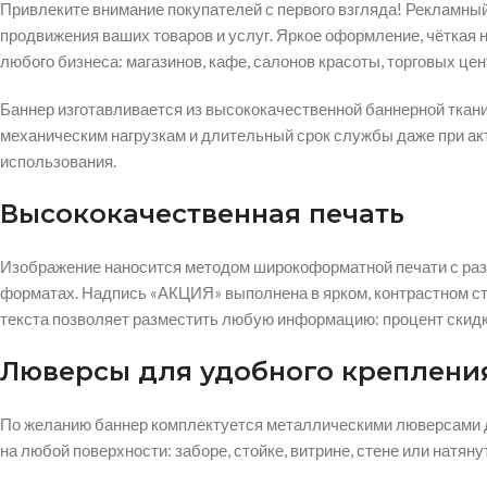
Привлеките внимание покупателей с первого взгляда! Рекламн
продвижения ваших товаров и услуг. Яркое оформление, чёткая
любого бизнеса: магазинов, кафе, салонов красоты, торговых цен
Баннер изготавливается из высококачественной баннерной ткан
механическим нагрузкам и длительный срок службы даже при ак
использования.
Высококачественная печать
Изображение наносится методом широкоформатной печати с р
форматах. Надпись «АКЦИЯ» выполнена в ярком, контрастном ст
текста позволяет разместить любую информацию: процент скидки
Люверсы для удобного креплени
По желанию баннер комплектуется металлическими люверсами
на любой поверхности: заборе, стойке, витрине, стене или натя