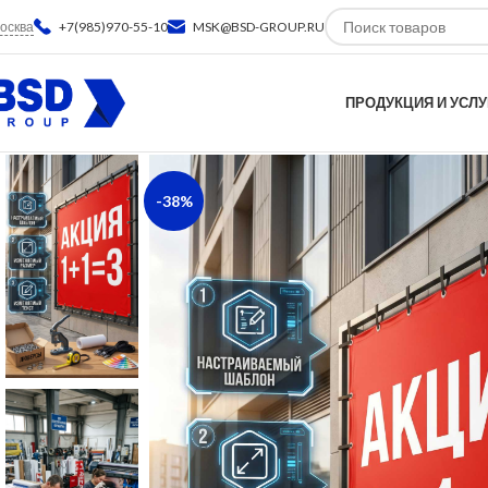
осква
+7(985)970-55-10
MSK@BSD-GROUP.RU
ПРОДУКЦИЯ И УСЛУ
-38%