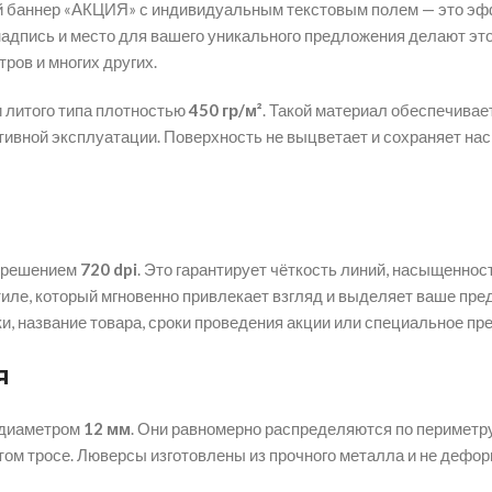
ый баннер «АКЦИЯ» с индивидуальным текстовым полем — это эф
 надпись и место для вашего уникального предложения делают э
тров и многих других.
и литого типа плотностью
450 гр/м²
. Такой материал обеспечивае
тивной эксплуатации. Поверхность не выцветает и сохраняет на
азрешением
720 dpi
. Это гарантирует чёткость линий, насыщеннос
иле, который мгновенно привлекает взгляд и выделяет ваше пре
, название товара, сроки проведения акции или специальное пр
я
 диаметром
12 мм
. Они равномерно распределяются по перимет
нутом тросе. Люверсы изготовлены из прочного металла и не деф