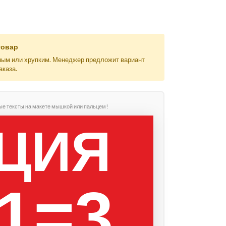
товар
ным или хрупким. Менеджер предложит вариант
аказа.
ые тексты на макете мышкой или пальцем!
ЦИЯ
1=3