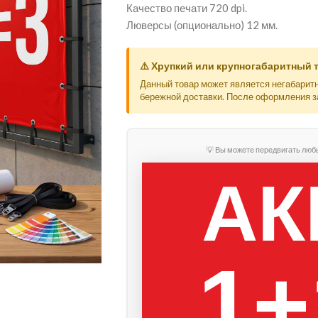
Качество печати 720 dpi.
Люверсы (опционально) 12 мм.
⚠️ Хрупкий или крупногабаритный 
Данный товар может является негабарит
бережной доставки. После оформления з
💡 Вы можете передвигать люб
АК
1+