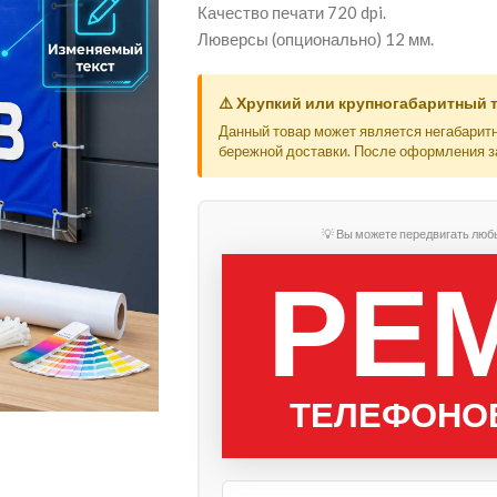
Качество печати 720 dpi.
Люверсы (опционально) 12 мм.
⚠️ Хрупкий или крупногабаритный 
Данный товар может является негабарит
бережной доставки. После оформления з
💡 Вы можете передвигать люб
РЕ
ТЕЛЕФОНОВ