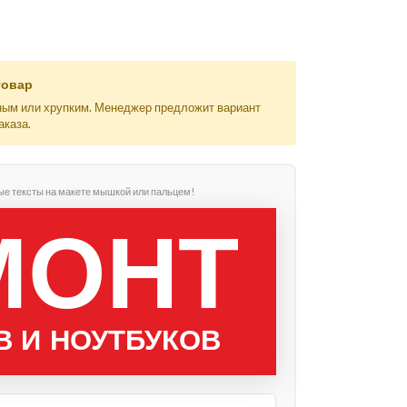
товар
ным или хрупким. Менеджер предложит вариант
аказа.
ые тексты на макете мышкой или пальцем!
МОНТ
 И НОУТБУКОВ