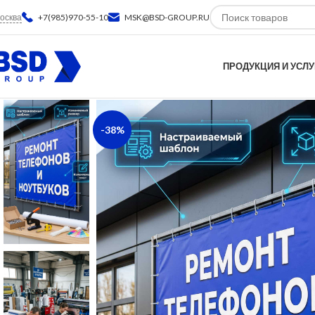
осква
+7(985)970-55-10
MSK@BSD-GROUP.RU
ПРОДУКЦИЯ И УСЛУ
-38%