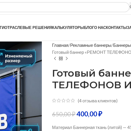
ГИ
ОТРАСЛЕВЫЕ РЕШЕНИЯ
КАЛЬКУЛЯТОРЫ
БЛОГ
О НАС
КОНТАКТЫ
З
Главная
Рекламные баннеры
Баннеры
Готовый баннер «РЕМОНТ ТЕЛЕФОН
Готовый банн
ТЕЛЕФОНОВ И
(
4
отзыва клиентов)
400,00
₽
650,00
₽
Материал Баннерная ткань (литой) — 4