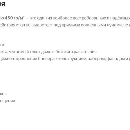
ия
ю 450 гр/м²
— это один из наиболее востребованных и надёжных
йствиям: он не выцветает под прямыми солнечными лучами, не 
ти
ета, читаемый текст даже с близкого расстояния
дёжного крепления баннера к конструкциям, заборам, фасадам и
уков
мещении