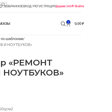
ИЗБРАННОЕ
ВХОД / РЕГИСТРАЦИЯ
Дарим 300 ₽! Войти
0
АКАЗЫ
0,00
₽
 по шаблонам
ОВ И НОУТБУКОВ»
ер «РЕМОНТ
 НОУТБУКОВ»
50гр/м2