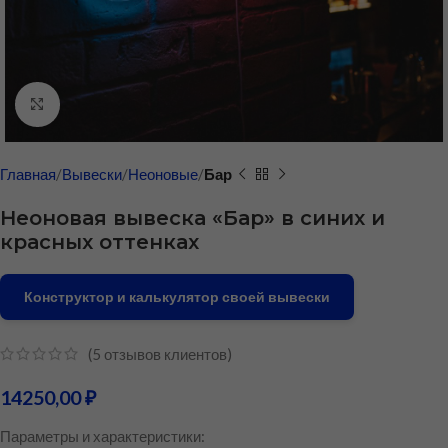
Нажмите, чтобы увеличить
Главная
Вывески
Неоновые
Бар
Неоновая вывеска «Бар» в синих и
красных оттенках
Конструктор и калькулятор своей вывески
(
5
отзывов клиентов)
14250,00
₽
Параметры и характеристики: