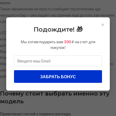
магии.
Такое оформление не просто сообщает посетителям, где
находится бар — оно задаёт настроение ещё до того, как человек
сделал первый заказ.
×
Подождите! 🎁
LED-неон — современная альтернатива стеклянным трубкам
классического неона. Он безопасен, энергоэффективен и
Мы хотим подарить вам
300
₽ на счет для
долговечен.
покупок!
Вывеска выполнена на прозрачном акриловом основании,
благодаря чему выглядит лёгкой и парящей на стене.
Мягкое свечение не слепит глаза, а электричество расходуется
экономно, что особенно важно для заведений, где освещение
работает часами.
ЗАБРАТЬ БОНУС
Почему стоит выбрать именно эту
модель
Привлекает гостей с первого взгляда.