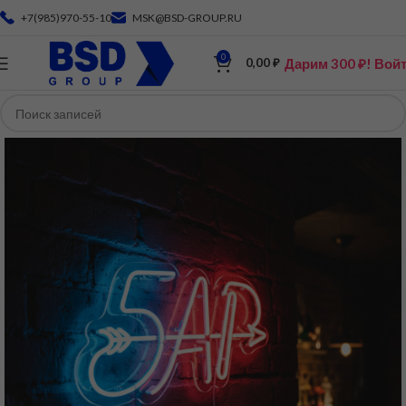
+7(985)970-55-10
MSK@BSD-GROUP.RU
0
Дарим 300 ₽! Вой
0,00
₽