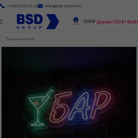
+7(985)970-55-10
MSK@BSD-GROUP.RU
0
Дарим 300 ₽! Вой
0,00
₽