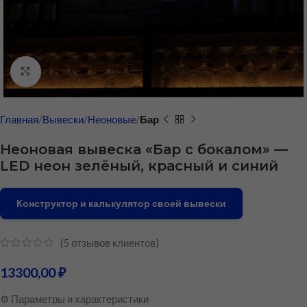
Нажмите, чтобы увеличить
Главная
Вывески
Неоновые
Бар
Неоновая вывеска «Бар с бокалом» —
LED неон зелёный, красный и синий
Конструктор и калькулятор своей вывески
(
5
отзывов клиентов)
13300,00
₽
⚙️ Параметры и характеристики