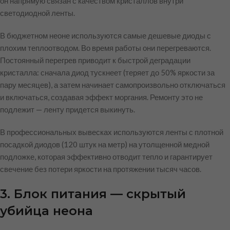
он напрямую связан с качеством кристаллов внутри
светодиодной ленты.
В бюджетном неоне используются самые дешевые диоды с
плохим теплоотводом. Во время работы они перегреваются.
Постоянный перегрев приводит к быстрой деградации
кристалла: сначала диод тускнеет (теряет до 50% яркости за
пару месяцев), а затем начинает самопроизвольно отключаться
и включаться, создавая эффект моргания. Ремонту это не
подлежит — ленту придется выкинуть.
В профессиональных вывесках используются ленты с плотной
посадкой диодов (120 штук на метр) на утолщенной медной
подложке, которая эффективно отводит тепло и гарантирует
свечение без потери яркости на протяжении тысяч часов.
3. Блок питания — скрытый
убийца неона