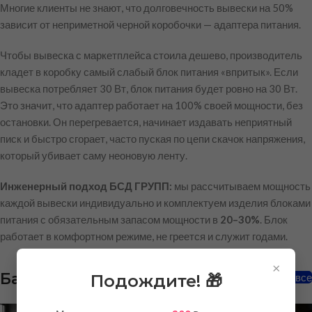
Многие клиенты не знают, что долговечность вывески на 50%
зависит от неприметной черной коробочки — адаптера питания.
Чтобы вывеска с маркетплейса стоила дешево, производитель
кладет в коробку самый слабый блок питания «впритык». Если
вывеска потребляет 30 Вт, блок питания будет ровно на 30 Вт.
Это значит, что адаптер работает на 100% своей мощности, без
остановки. Он перегревается, начинает издавать неприятный
писк и быстро сгорает, часто пуская по цепи скачок напряжения,
который убивает саму неоновую ленту.
Инженерный подход БСД ГРУПП:
мы рассчитываем мощность
каждой вывески индивидуально и комплектуем изделия блоками
питания с обязательным запасом мощности в
20–30%
. Блок
работает в комфортном режиме, не греется и служит годами.
×
Баннеры
Подождите! 🎁
Смотреть все