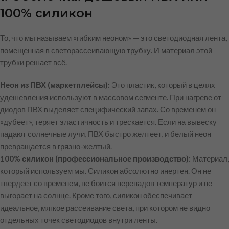
100% силикон
То, что мы называем «гибким неоном» — это светодиодная лента,
помещенная в светорассеивающую трубку. И материал этой
трубки решает всё.
Неон из ПВХ (маркетплейсы):
Это пластик, который в целях
удешевления используют в массовом сегменте. При нагреве от
диодов ПВХ выделяет специфический запах. Со временем он
«дубеет», теряет эластичность и трескается. Если на вывеску
падают солнечные лучи, ПВХ быстро желтеет, и белый неон
превращается в грязно-желтый.
100% силикон (профессиональное производство):
Материал,
который используем мы. Силикон абсолютно инертен. Он не
твердеет со временем, не боится перепадов температур и не
выгорает на солнце. Кроме того, силикон обеспечивает
идеальное, мягкое рассеивание света, при котором не видно
отдельных точек светодиодов внутри ленты.