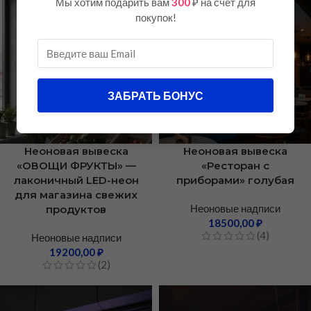
Мы хотим подарить вам
300
₽ на счет для
покупок!
ЗАБРАТЬ БОНУС
Неоновая вывеска
Неоновая вывеска
«ОВОЩИ ФРУКТЫ» —
«Ресторан с
лаконичный LED-неон
приборами» голубая
для магазина свежих
Неоновые надписи
продуктов
18500,00
₽
(4)
Неоновые надписи
19200,00
₽
(2)