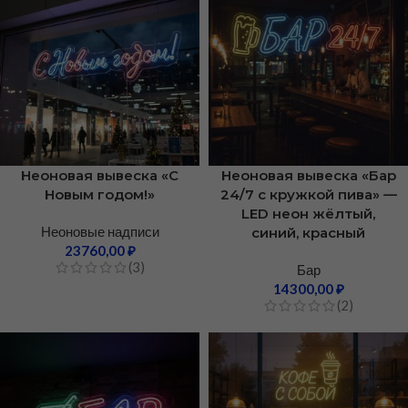
Неоновая вывеска «С
Неоновая вывеска «Бар
Новым годом!»
24/7 с кружкой пива» —
LED неон жёлтый,
Неоновые надписи
синий, красный
23760,00
₽
(3)
Бар
14300,00
₽
(2)