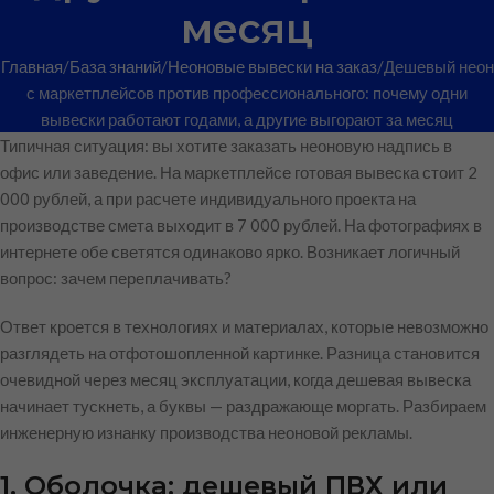
месяц
Главная
База знаний
Неоновые вывески на заказ
Дешевый неон
с маркетплейсов против профессионального: почему одни
вывески работают годами, а другие выгорают за месяц
Типичная ситуация: вы хотите заказать неоновую надпись в
офис или заведение. На маркетплейсе готовая вывеска стоит 2
000 рублей, а при расчете индивидуального проекта на
производстве смета выходит в 7 000 рублей. На фотографиях в
интернете обе светятся одинаково ярко. Возникает логичный
вопрос: зачем переплачивать?
Ответ кроется в технологиях и материалах, которые невозможно
разглядеть на отфотошопленной картинке. Разница становится
очевидной через месяц эксплуатации, когда дешевая вывеска
начинает тускнеть, а буквы — раздражающе моргать. Разбираем
инженерную изнанку производства неоновой рекламы.
1. Оболочка: дешевый ПВХ или