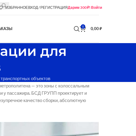
ИЗБРАННОЕ
ВХОД / РЕГИСТРАЦИЯ
Дарим 300 ₽! Войти
0
АКАЗЫ
0,00
₽
гации для
в
 транспортных объектов
метрополитена — это зоны с колоссальным
и у пассажира. БСД ГРУПП проектирует и
езупречное качество сборки, абсолютную