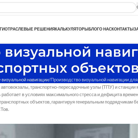
ГИ
ОТРАСЛЕВЫЕ РЕШЕНИЯ
КАЛЬКУЛЯТОРЫ
БЛОГ
О НАС
КОНТАКТЫ
З
 визуальной нави
спортных объекто
 визуальной навигации
Производство визуальной навигации для
автовокзалы, транспортно-пересадочные узлы (ТПУ) и станции 
 работает в условиях максимального стресса и дефицита времен
транспортных объектов, гарантируя генеральным подрядчикам б
Тов.