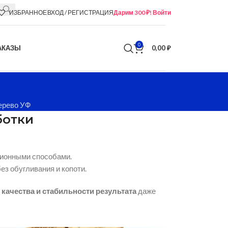
ИЗБРАННОЕ
ВХОД / РЕГИСТРАЦИЯ
Дарим 300 ₽! Войти
0
АКАЗЫ
0,00
₽
ерево УФ
ботки
ционными способами.
ез обугливания и копоти.
качества и стабильности результата
даже