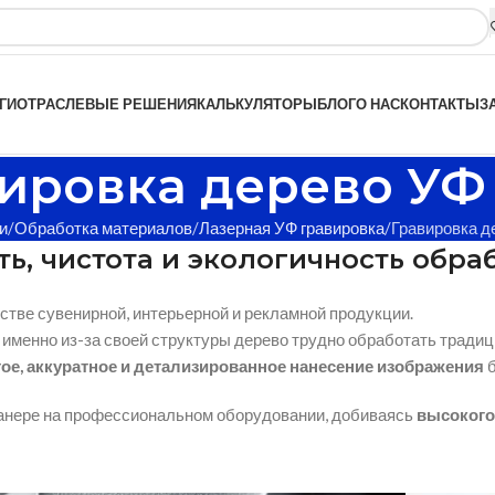
ГИ
ОТРАСЛЕВЫЕ РЕШЕНИЯ
КАЛЬКУЛЯТОРЫ
БЛОГ
О НАС
КОНТАКТЫ
З
ировка дерево УФ
и
Обработка материалов
Лазерная УФ гравировка
Гравировка д
ть, чистота и экологичность обра
стве сувенирной, интерьерной и рекламной продукции.
 именно из-за своей структуры дерево трудно обработать тради
ое, аккуратное и детализированное нанесение изображения
б
анере на профессиональном оборудовании, добиваясь
высокого 