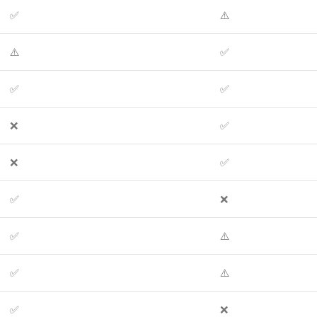
✅
⚠️
⚠️
✅
✅
✅
❌
✅
❌
✅
✅
❌
✅
⚠️
✅
⚠️
✅
❌