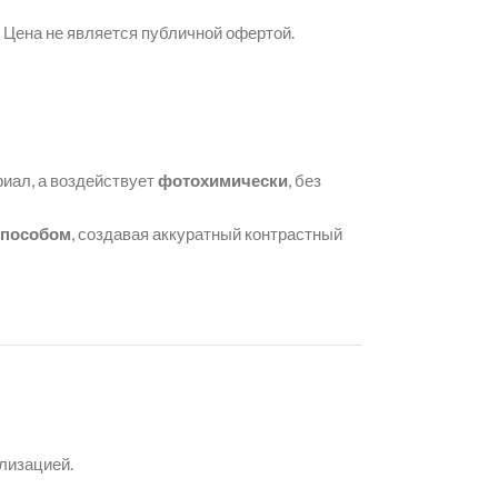
. Цена не является публичной офертой.
риал, а воздействует
фотохимически
, без
пособом
, создавая аккуратный контрастный
лизацией.