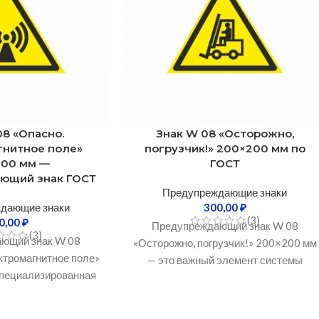
08 «Опасно.
Знак W 08 «Осторожно,
гнитное поле»
погрузчик!» 200×200 мм по
200 мм —
ГОСТ
ющий знак ГОСТ
Предупреждающие знаки
дающие знаки
300,00
₽
(3)
0,00
₽
Предупреждающий знак W 08
(3)
ющий знак W 08
«Осторожно, погрузчик!» 200×200 мм
ктромагнитное поле»
— это важный элемент системы
пециализированная
промышленной безопасности,
едназначенная для
используемый для маркировки зон, в
, где присутствуют