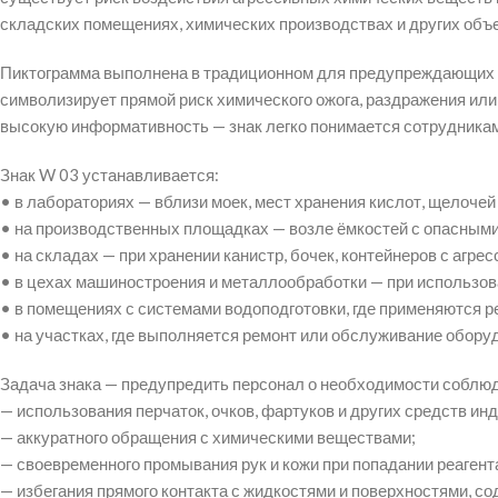
складских помещениях, химических производствах и других объе
Пиктограмма выполнена в традиционном для предупреждающих зн
символизирует прямой риск химического ожога, раздражения или
высокую информативность — знак легко понимается сотрудниками
Знак W 03 устанавливается:
• в лабораториях — вблизи моек, мест хранения кислот, щелочей
• на производственных площадках — возле ёмкостей с опасными
• на складах — при хранении канистр, бочек, контейнеров с аг
• в цехах машиностроения и металлообработки — при использов
• в помещениях с системами водоподготовки, где применяются р
• на участках, где выполняется ремонт или обслуживание обору
Задача знака — предупредить персонал о необходимости соблюд
— использования перчаток, очков, фартуков и других средств и
— аккуратного обращения с химическими веществами;
— своевременного промывания рук и кожи при попадании реагент
— избегания прямого контакта с жидкостями и поверхностями, с