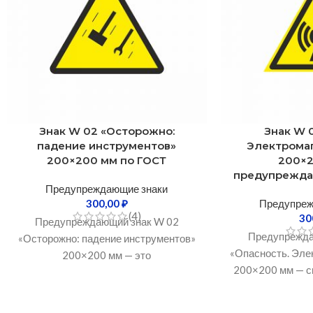
Знак W 02 «Осторожно:
Знак W 
падение инструментов»
Электрома
200×200 мм по ГОСТ
200×
предупрежда
Предупреждающие знаки
300,00
₽
Предупреж
(4)
30
Предупреждающий знак W 02
Предупрежда
«Осторожно: падение инструментов»
«Опасность. Эле
200×200 мм — это
200×200 мм — с
специализированный элемент
маркировка, пр
системы охраны труда,
обозначения зон
предназначенный для