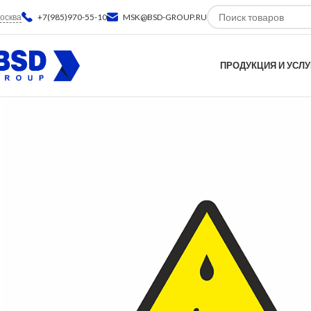
осква
+7(985)970-55-10
MSK@BSD-GROUP.RU
ПРОДУКЦИЯ И УСЛУ