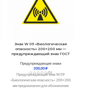
Знак W 09 «Биологическая
Знак W
опасность» 200×200 мм —
коррози
предупреждающий знак ГОСТ
20
предупре
Предупреждающие знаки
300,00
₽
(5)
Предуп
Предупреждающий знак W 09
«Биологическая опасность» 200×200
Предупре
мм предназначен для обозначения
«Опасность к
помещений, зон и оборудования, где
размером 200
существует риск воздействия
для обозначен
опасных