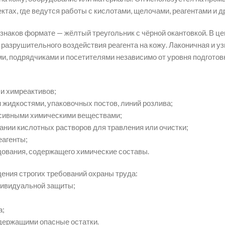
ктах, где ведутся работы с кислотами, щелочами, реагентами и 
аков формате — жёлтый треугольник с чёрной окантовкой. В цен
 разрушительного воздействия реагента на кожу. Лаконичная и у
, подрядчиками и посетителями независимо от уровня подготовк
 и химреактивов;
 жидкостями, упаковочных постов, линий розлива;
рессивными химическими веществами;
ании кислотных растворов для травления или очистки;
еагенты;
дования, содержащего химические составы.
ения строгих требований охраны труда:
ндивидуальной защиты;
а;
одержащими опасные остатки.