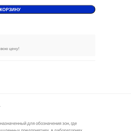
 КОРЗИНУ
свою цену!
А
назначенный для обозначения зон, где
ышленных предприятиях, в лабораториях,