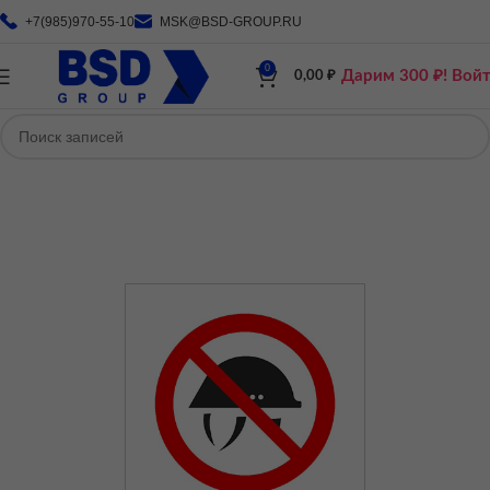
+7(985)970-55-10
MSK@BSD-GROUP.RU
0
Дарим 300 ₽! Вой
0,00
₽