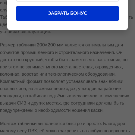
информационных знаков, обеспечивающий длительный срок
службы как внутри помещений, так и на открытом воздухе.
ЗАБРАТЬ БОНУС
Табличка не расслаивается, не трескается и сохраняет яркость
цветов даже при постоянных нагрузках и неблагоприятных
условиях эксплуатации.
Размер таблички
является оптимальным для
200×200 мм
объектов промышленного и строительного назначения. Он
достаточно крупный, чтобы быть заметным с расстояния, но
при этом не занимает много места на стенах, ограждениях,
колоннах, воротах или технологическом оборудовании.
Компактный формат позволяет устанавливать знак вблизи
опасных зон, на этажных переходах, у входов на рабочие
площадки, на кабинах подъёмных механизмов, в помещениях
выдачи СИЗ и других местах, где сотрудники должны быть
предупреждены о необходимости ношения каски.
Монтаж таблички выполняется быстро и просто. Благодаря
малому весу ПВХ, её можно закрепить на любую поверхность