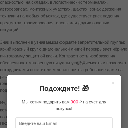
опасностью, на складах, в логистических терминалах,
автосервисах, монтажных участках, шахтах, зонах движения
техники и на любых объектах, где существует риск падения
предметов, травмирования головы или других опасных
ситуаций.
Знак выполнен в узнаваемом формате запретительной группы:
яркий красный круг с диагональной линией перекрывает чёрную
пиктограмму защитной каски. Контрастность изображения
обеспечивает мгновенную визуальную识识яемость и позволяет
сотрудникам и посетителям легко понять требование даже на
расстоянии или при недостаточном освещении. Лаконичная
×
графика делает знак универсальным — он понятен рабочим,
Подождите! 🎁
подрядчикам, гостям объекта и иностранным специалистам.
Мы хотим подарить вам
₽ на счет для
300
Изделие изготовлено из прочного
,
ПВХ толщиной 3 мм
покупок!
который отличается высокой стойкостью к механическим
повреждениям, вибрациям, влаге и солнечному воздействию.
ПВХ — один из самых надёжных материалов для