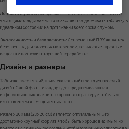
материалом, что значительно упрощает монтаж таблички.
Легкость в уходе:
Поверхность ПВХ легко моется обычными
чистящими средствами, что позволяет поддерживать табличку в
идеальном состоянии на протяжении всего срока службы.
Экологичность и безопасность:
Современный ПВХ является
безопасным для здоровья материалом, не выделяет вредных
веществ и подлежит вторичной переработке.
Дизайн и размеры
Табличка имеет яркий, привлекательный и легко узнаваемый
дизайн. Синий фон — стандарт для предписывающих и
информационных знаков, он хорошо контрастирует с белым
изображением дымящейся сигареты.
Размер 200 мм (20х20 см) является оптимальным. Это
достаточно крупный формат, чтобы быть хорошо видимым, но
при этом не слишком громоздкий, чтобы гармонично вписаться в