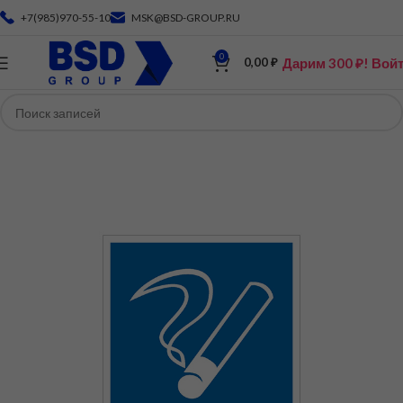
+7(985)970-55-10
MSK@BSD-GROUP.RU
0
Дарим 300 ₽! Вой
0,00
₽