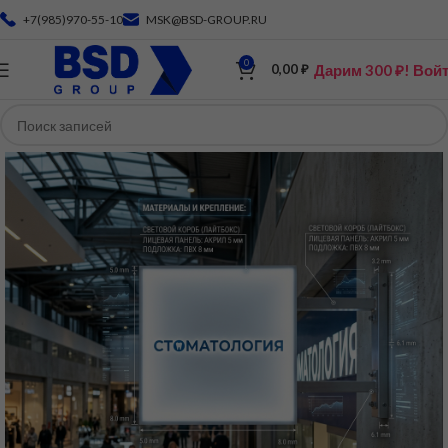
+7(985)970-55-10
MSK@BSD-GROUP.RU
0
Дарим 300 ₽! Вой
0,00
₽