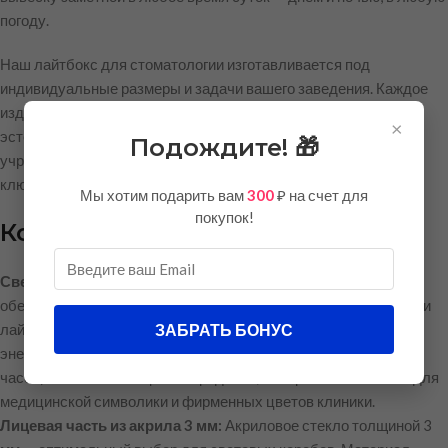
погоду.
Наш лайтбокс для стоматологии изготавливается под
индивидуальные размеры и задачи вашего заведения. Каждое
изделие производится с учётом требований к долговечности,
×
эстетике и надёжности, что особенно важно для медицинских
Подождите! 🎁
учреждений, где репутация и первое впечатление играют
ключевую роль.
Мы хотим подарить вам
300
₽ на счет для
покупок!
Конструкция и материалы
Светодиодная подсветка (LED):
Современные светодиоды
обеспечивают равномерное и яркое свечение по всей площади
ЗАБРАТЬ БОНУС
лайтбокса. LED-подсветка отличается низким
энергопотреблением, длительным сроком службы (от 50 000
часов) и стабильной цветопередачей, что критически важно для
медицинской символики и фирменных цветов клиники.
Лицевая часть из акрила 3 мм:
Акриловое стекло толщиной 3