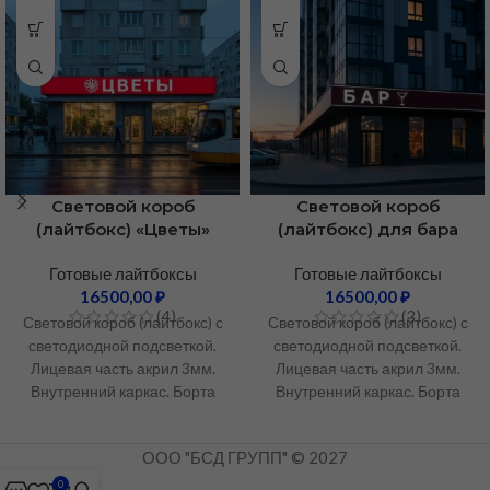
Световой короб
Световой короб
(лайтбокс) «Цветы»
(лайтбокс) для бара
Готовые лайтбоксы
Готовые лайтбоксы
16500,00
₽
16500,00
₽
(4)
(3)
Световой короб (лайтбокс) с
Световой короб (лайтбокс) с
светодиодной подсветкой.
светодиодной подсветкой.
Лицевая часть акрил 3мм.
Лицевая часть акрил 3мм.
Внутренний каркас. Борта
Внутренний каркас. Борта
ПВХ. Стоимость за
ПВХ. Стоимость за
изготовление за 1 кв.м.
изготовление за 1 кв.м.
ООО "БСД ГРУПП" © 2027
Стоимость не является
Стоимость не является
публичной офертой.
публичной офертой.
0