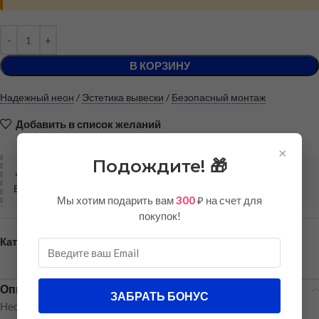
В КОРЗИНУ
Надежный неон
/
Эстетика вывески
/
Безопасный монтаж
Добавить в список желаний
×
Подождите! 🎁
🔥
Хотите купить дешевле?
Войдите в аккаунт
, чтобы предложить свою цену!
Мы хотим подарить вам
300
₽ на счет для
покупок!
Категория:
Неоновые надписи
Описание
ЗАБРАТЬ БОНУС
Неоновая вывеска
«ИГРУШКИ»
с милым изображением