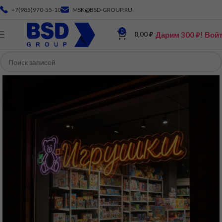
+7(985)970-55-10
MSK@BSD-GROUP.RU
0
Дарим 300 ₽! Вой
0,00
₽