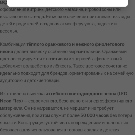
медвежонка — это яркое и доброжелательное решение для
оформления витрины детского магазина, игровой зоны или
выставочного стенда. Её мягкое свечение притягивает взгляды
детей и родителей, создавая атмосферу уюта, радости и
веселья.
Комбинация
тёплого оранжевого и нежного фиолетового
неона
делает вывеску особенно выразительной. Оранжевый
цвет ассоциируется с позитивом и энергией, а фиолетовый
добавляет волшебство и лёгкость. Такое цветовое сочетание
идеально подходит для брендов, ориентированных на семейную
аудиторию и детские товары.
Изготовлена вывеска из
гибкого светодиодного неона (LED
Neon Flex)
— современного, безопасного и энергоэффективного
материала. Он не нагревается, не мерцает и не требует
обслуживания, при этом служит более
50 000 часов
без потери
яркости. Конструкция устойчива к повреждениям и полностью
безопасна для использования в торговых залах и детских