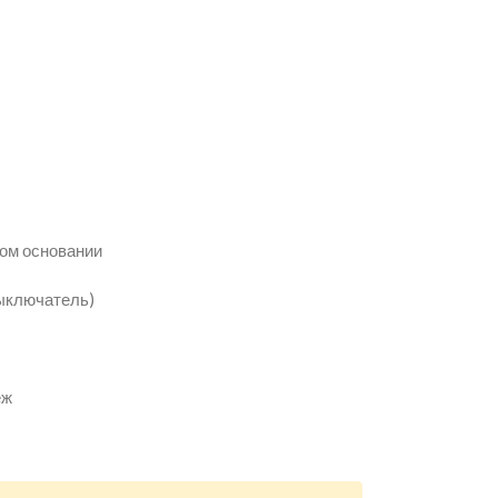
вом основании
выключатель)
ёж