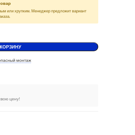
товар
ным или хрупким. Менеджер предложит вариант
аказа.
 КОРЗИНУ
опасный монтаж
свою цену!