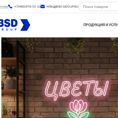
осква
+7(985)970-55-10
MSK@BSD-GROUP.RU
ПРОДУКЦИЯ И УСЛУ