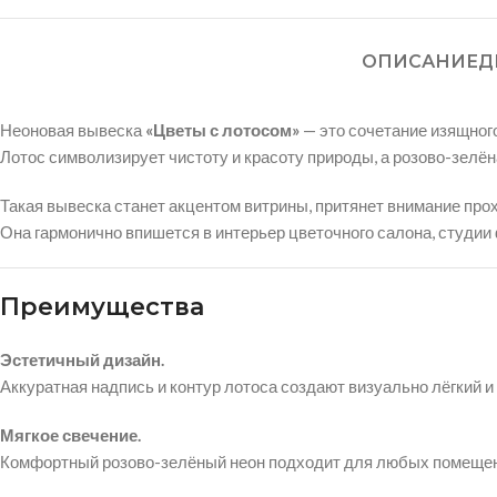
ОПИСАНИЕ
Д
Неоновая вывеска
«Цветы с лотосом»
— это сочетание изящного
Лотос символизирует чистоту и красоту природы, а розово-зелё
Такая вывеска станет акцентом витрины, притянет внимание про
Она гармонично впишется в интерьер цветочного салона, студии 
Преимущества
Эстетичный дизайн.
Аккуратная надпись и контур лотоса создают визуально лёгкий 
Мягкое свечение.
Комфортный розово-зелёный неон подходит для любых помещен