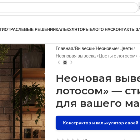
ГИ
ОТРАСЛЕВЫЕ РЕШЕНИЯ
КАЛЬКУЛЯТОРЫ
БЛОГ
О НАС
КОНТАКТЫ
З
Главная
Вывески
Неоновые
Цветы
Неоновая вывеска «Цветы с лотосом» —
Неоновая выве
лотосом» — ст
для вашего ма
Конструктор и калькулятор своей