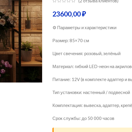
(
2
отзыва клиентов)
23600,00
₽
⚙️ Параметры и характеристики
Размер: 85×70 см
Цвет свечения: розовый, зелёный
Материал: гибкий LED-неон на акрило
Питание: 12V (в комплекте адаптер и 
Тип установки: настенный / подвесной
Комплектация: вывеска, адаптер, креп
Срок службы: до 50 000 часов