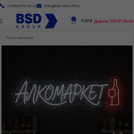
+7(985)970-55-10
MSK@BSD-GROUP.RU
0
Дарим 300 ₽! Вой
0,00
₽