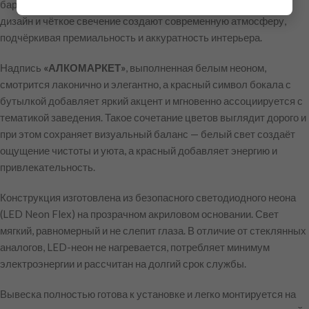
бара, винного бутика или дегустационного зала. Её изящный
дизайн и чёткое свечение создают современную атмосферу,
подчёркивая премиальность и аккуратность интерьера.
Надпись
«АЛКОМАРКЕТ»
, выполненная белым неоном,
смотрится лаконично и элегантно, а красный символ бокала с
бутылкой добавляет яркий акцент и мгновенно ассоциируется с
тематикой заведения. Такое сочетание цветов выглядит дорого и
при этом сохраняет визуальный баланс — белый свет создаёт
ощущение чистоты и уюта, а красный добавляет энергию и
привлекательность.
Конструкция изготовлена из безопасного светодиодного неона
(LED Neon Flex) на прозрачном акриловом основании. Свет
мягкий, равномерный и не слепит глаза. В отличие от стеклянных
аналогов, LED-неон не нагревается, потребляет минимум
электроэнергии и рассчитан на долгий срок службы.
Вывеска полностью готова к установке и легко монтируется на