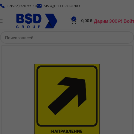
+7(985)970-55-10
MSK@BSD-GROUP.RU
0
Дарим 300 ₽! Вой
0,00
₽