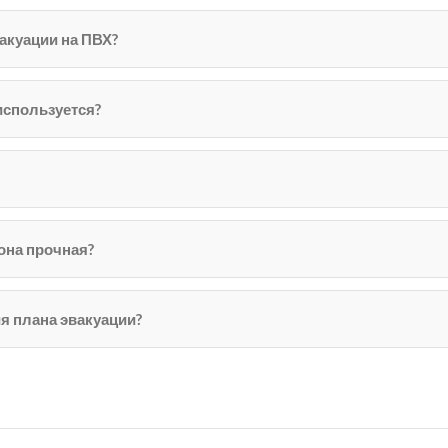
акуации на ПВХ?
используется?
 она прочная?
я плана эвакуации?