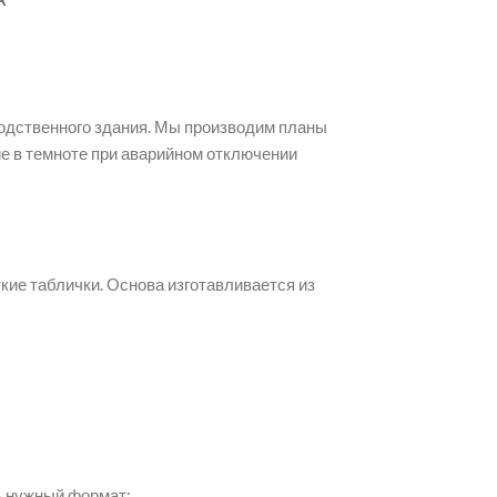
одственного здания. Мы производим планы
 в темноте при аварийном отключении
кие таблички. Основа изготавливается из
ь нужный формат: