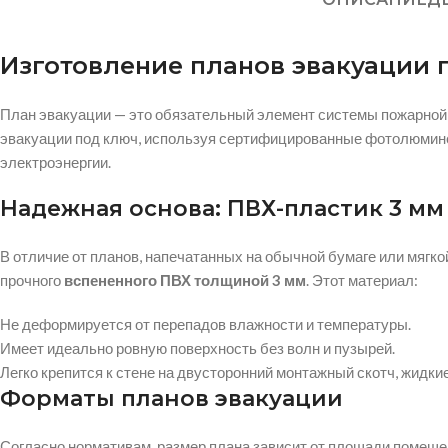
Изготовление планов эвакуации 
План эвакуации — это обязательный элемент системы пожарной 
эвакуации под ключ, используя сертифицированные фотолюмине
электроэнергии.
Надежная основа: ПВХ-пластик 3 мм
В отличие от планов, напечатанных на обычной бумаге или мягк
прочного
вспененного ПВХ толщиной 3 мм
. Этот материал:
Не деформируется от перепадов влажности и температуры.
Имеет идеально ровную поверхность без волн и пузырей.
Легко крепится к стене на двусторонний монтажный скотч, жидки
Форматы планов эвакуации
Согласно нормативам, размер плана зависит от площади помещен