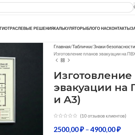
ГИ
ОТРАСЛЕВЫЕ РЕШЕНИЯ
КАЛЬКУЛЯТОРЫ
БЛОГ
О НАС
КОНТАКТЫ
З
Главная
Таблички
Знаки безопасности
Изготовление планов эвакуации на ПВХ
Изготовление
эвакуации на 
и А3)
(
10
отзывов клиентов)
2500,00
₽
–
4900,00
₽