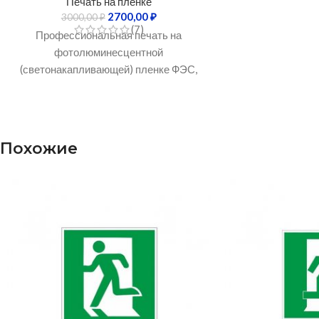
Печать на пленке
2700,00
₽
3000,00
₽
(7)
Профессиональная печать на
фотолюминесцентной
(светонакапливающей) пленке ФЭС,
строго соответствующая требованиям
ГОСТ и нормам пожарной
безопасности.
Идеально подходит для:
Похожие
изготовления планов эвакуации
зданий (А3, А2), знаков пожарной
безопасности и элементов сигнальной
разметки.
Главные преимущества:
Соответствие ГОСТ:
Гарантирует
длительное и яркое автономное
свечение в темноте при аварийном
отключении электричества или