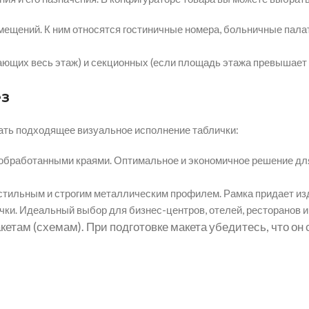
ещений. К ним относятся гостиничные номера, больничные пала
ющих весь этаж) и секционных (если площадь этажа превышает 1
ез
зать подходящее визуальное исполнение таблички:
 обработанными краями. Оптимальное и экономичное решение для
тильным и строгим металлическим профилем. Рамка придает из
чки. Идеальный выбор для бизнес-центров, отелей, ресторанов 
етам (схемам). При подготовке макета убедитесь, что он