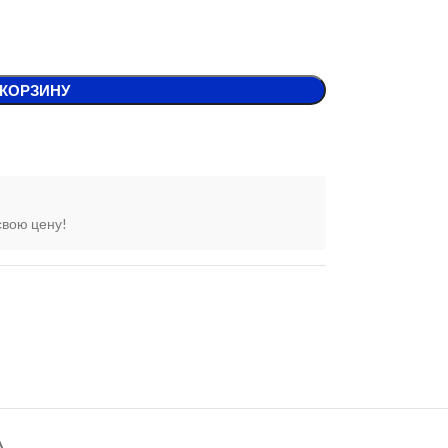
 КОРЗИНУ
свою цену!
А