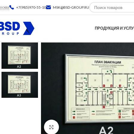
осква
+7(985)970-55-10
MSK@BSD-GROUP.RU
ПРОДУКЦИЯ И УСЛУ
Нажмите, чтобы увеличить