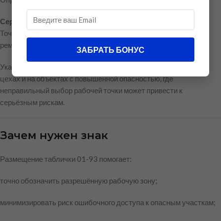
Сервисное обслуживание оборудования.
Точки, где допускается доступ к узлам, требующим текущего
ремонта.
ЗАБРАТЬ БОНУС
Указание места выполнения работ особенно важно в крупных
цехах и на объектах с повышенной опасностью, где
неправильный выбор рабочей точки может привести к
серьёзным рискам.
Зачем нужен знак
Размещение таблички 01-93 помогает:
точно обозначить разрешённую рабочую зону;
минимизировать риск ошибочного доступа к опасным участкам;