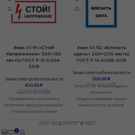
Знак 01-91 «Стой!
Знак 01-92 «Влезать
Напряжение» 300×150
здесь» 200×200 мм по
мм по ГОСТ Р 12.4.026-
ГОСТ Р 12.4.026-2015
2015
Знаки электробезопасности
Знаки электробезопасности
300,00
₽
(3)
450,00
₽
Знак 01-92 «Влезать здесь»
(2)
Знак 01-91 «Стой!
относится к
Напряжение» относится к
предписывающим знакам
категории предупреждающих
безопасности, которые
и запрещающих знаков
определяют обязательные
безопасности, используемых
действия для персонала в
ООО "БСД ГРУПП" © 2027
для обозначения зон
зоне повышенной опасности
повышенной электрической
или
0