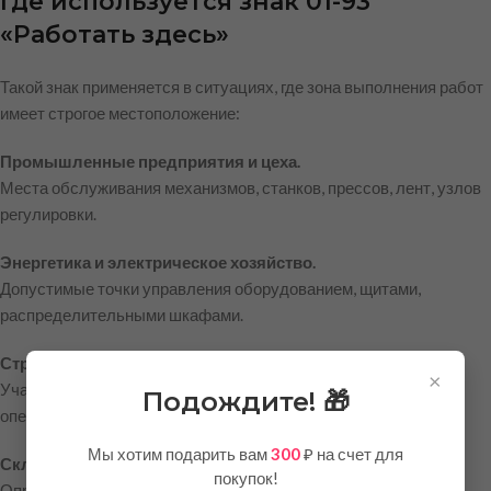
Где используется знак 01-93
«Работать здесь»
Такой знак применяется в ситуациях, где зона выполнения работ
имеет строгое местоположение:
Промышленные предприятия и цеха.
Места обслуживания механизмов, станков, прессов, лент, узлов
регулировки.
Энергетика и электрическое хозяйство.
Допустимые точки управления оборудованием, щитами,
распределительными шкафами.
Строительные площадки.
×
Участки выполнения монтажных работ, сварки, высотных
Подождите! 🎁
операций.
Мы хотим подарить вам
300
₽ на счет для
Складское хозяйство и логистика.
покупок!
Определённые зоны выгрузки, погрузки или ручного труда.