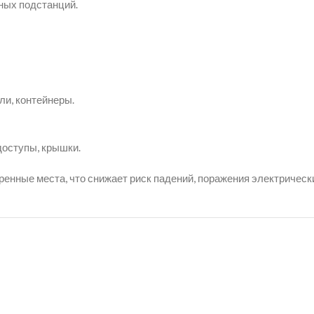
ных подстанций.
и, контейнеры.
доступы, крышки.
енные места, что снижает риск падений, поражения электрически