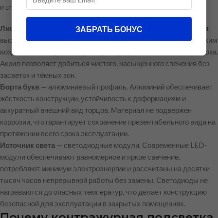
и стабильный внешний вид:
Лицевая часть
— акрил толщиной 3 мм. Материал отличается
ЗАБРАТЬ БОНУС
высокой светопропускаемостью, устойчивостью к механическим
воздействиям и равномерным распределением светового потока.
Акрил позволяет добиться чистого, насыщенного свечения без
засветок и тёмных зон.
Борта букв
— алюминиевый профиль. Алюминий обеспечивает
жёсткость конструкции, устойчивость к деформациям и
аккуратный внешний вид торцов. Материал не подвержен
коррозии, что гарантирует сохранение презентабельного вида на
протяжении всего срока эксплуатации.
Источник света
— светодиодные модули. Современные LED-
модули обеспечивают равномерное и яркое свечение,
потребляют минимум электроэнергии и рассчитаны на десятки
тысяч часов непрерывной работы без замены. Светодиоды не
нагреваются до опасных температур, что делает конструкцию
безопасной для эксплуатации в закрытых помещениях.
Почему контражурная подсветка