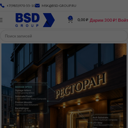
+7(985)970-55-10
MSK@BSD-GROUP.RU
0
Дарим 300 ₽! Вой
0,00
₽