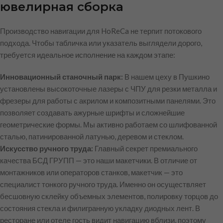
ювелирная сборка
Производство навигации для HoReCa не терпит потокового
подхода. Чтобы табличка или указатель выглядели дорого,
требуется идеальное исполнение на каждом этапе:
Инновационный станочный парк:
В нашем цеху в Пушкино
установлены высокоточные лазеры с ЧПУ для резки металла и
фрезеры для работы с акрилом и композитными панелями. Это
позволяет создавать ажурные шрифты и сложнейшие
геометрические формы. Мы активно работаем со шлифованной
сталью, патинированной латунью, деревом и стеклом.
Искусство ручного труда:
Главный секрет премиального
качества БСД ГРУПП — это наши макетчики. В отличие от
монтажников или операторов станков, макетчик — это
специалист тонкого ручного труда. Именно он осуществляет
бесшовную склейку объемных элементов, полировку торцов до
состояния стекла и филигранную укладку диодных лент. В
ресторане или отеле гость видит навигацию вблизи, поэтому