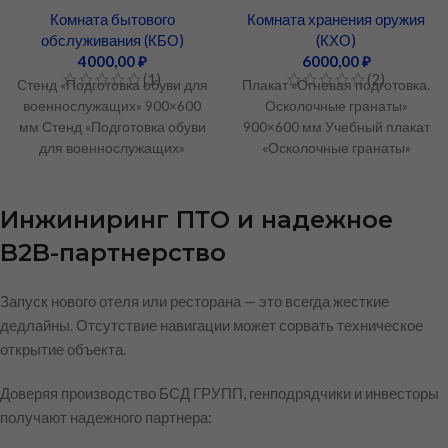
Комната бытового
Комната хранения оружия
обслуживания (КБО)
(КХО)
4000,00
₽
6000,00
₽
(1)
(2)
Стенд «Подготовка обуви для
Плакат «Огневая подготовка.
военнослужащих» 900×600
Осколочные гранаты»
мм Стенд «Подготовка обуви
900×600 мм Учебный плакат
для военнослужащих»
«Осколочные гранаты»
размером 900×600 мм —
форматом 900×600 мм —
обязательный элемент
профессиональное
уставного оформления
наглядное пособие для
Инжиниринг ПТО и надежное
занятий
B2B-партнерство
Запуск нового отеля или ресторана — это всегда жесткие
дедлайны. Отсутствие навигации может сорвать техническое
открытие объекта.
Доверяя производство БСД ГРУПП, генподрядчики и инвесторы
получают надежного партнера: