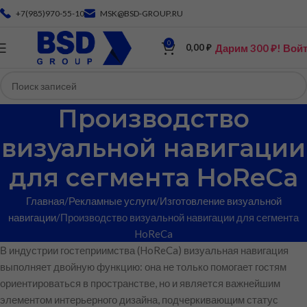
+7(985)970-55-10
MSK@BSD-GROUP.RU
0
Дарим 300 ₽! Вой
0,00
₽
Производство
визуальной навигации
для сегмента HoReCa
Главная
Рекламные услуги
Изготовление визуальной
навигации
Производство визуальной навигации для сегмента
HoReCa
В индустрии гостеприимства (HoReCa) визуальная навигация
выполняет двойную функцию: она не только помогает гостям
ориентироваться в пространстве, но и является важнейшим
элементом интерьерного дизайна, подчеркивающим статус