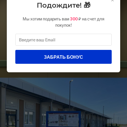
Подождите! 🎁
Мы хотим подарить вам
300
₽ на счет для
покупок!
ЗАБРАТЬ БОНУС