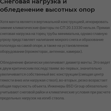
Снеговая нагрузка и
обледенение высотных опор
Хотя мачта является вертикальной конструкцией, игнорировать
зимние климатические факторы по СП 20.13330 нельзя. Прямая
снеговая нагрузка на торец трубы минимальна, однако главную
угрозу представляет налипание мокрого снега и образование
гололеда на самой опоре, а также на установленном
оборудовании (прожекторах, антеннах, камерах).
Обледенение физически увеличивает диаметр мачты. Это ведет
к двум критическим последствиям: во-первых, значительно
увеличивается собственный вес конструкции (смещая центр
тяжести вниз или нагружая ствол), во-вторых, резко возрастает
общая парусность объекта. Инженеры BSD Group обязательно
учитывают снеговой район и климатические условия при расчете
предельных нагрузок на изгиб ствола.