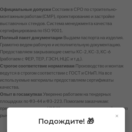
Официальные допуски
Состоим в СРО по строительно-
монтажным работам (СМР), проектированию и застройке
выставочных стендов. Система менеджмента качества
сертифицирована по ISO 9001.
Полный пакет документации
Выдаем паспорта на изделия.
Грамотно ведем рабочую и исполнительную документацию.
Предоставляем закрывающие сметы КС-2, КС-3, КС-6
(работаем с ФЕР, ТЕР, ГЭСН, НЦС и т.д.).
Строгое соответствие нормативам
Производство и монтаж
ведутся в строгом соответствии с ГОСТ и СНиП. На все
используемые материалы предоставляем сертификаты
качества.
Опыт в госзакупках
Уверенно работаем на тендерных
площадках по ФЗ-44 и ФЗ-223. Помогаем заказчикам:
предоставляем расчет НМЦК и готовим конъюнктурный анализ
×
рынка.
Подождите! 🎁