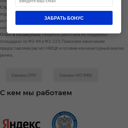
(работаем с ФЕР, ТЕР, ГЭСН, НЦС и т.д.).
Строгое соответствие нормативам
Производство и монтаж
ведутся в строгом соответствии с ГОСТ и СНиП. На все
ЗАБРАТЬ БОНУС
используемые материалы предоставляем сертификаты
качества.
Опыт в госзакупках
Уверенно работаем на тендерных
площадках по ФЗ-44 и ФЗ-223. Помогаем заказчикам:
предоставляем расчет НМЦК и готовим конъюнктурный анализ
рынка.
Скачать СРО
Скачать ISO 9001
С кем мы работаем