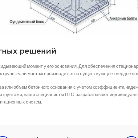
нтных решений
окидывающий момент у его основания. Для обеспечения стацион
х групп, если монтаж производится на существующее твердое по
а или объем бетонного основания с учетом коэффициента надежн
ми грунтами, наши специалисты ПТО разрабатывают индивидуаль
игационных систем.