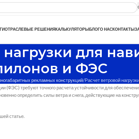
ГИ
ОТРАСЛЕВЫЕ РЕШЕНИЯ
КАЛЬКУЛЯТОРЫ
БЛОГ
О НАС
КОНТАКТЫ
З
й нагрузки для на
пилонов и ФЭС
пногабаритных рекламных конструкций
Расчет ветровой нагрузк
и (ФЭС) требуют точного расчета устойчивости для обеспечени
овенно определить силы ветра и снега, действующие на констру
ашей статье.