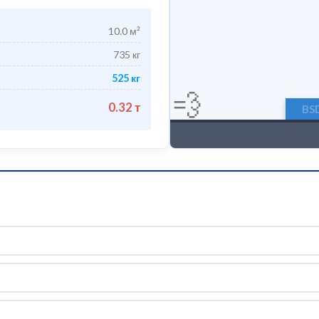
10.0
м²
735
кг
525
кг
💨
0.32
т