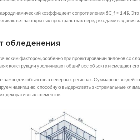
т аэродинамический коэффициент сопротивления
$C_f = 1.4$
. Эт
вливаются на открытых пространствах перед входами в здания ил
т обледенения
итическим фактором, особенно при проектировании пилонов со с
анях конструкции увеличивают общий вес объекта и смещают его 
не важно для объектов в северных регионах. Суммарное воздейст
ируем навигацию, способную выдерживать экстремальные климати
их декоративных элементов.