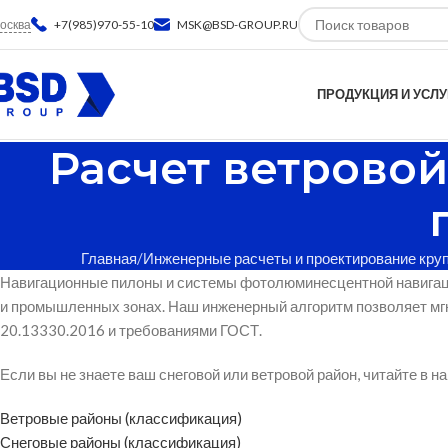
осква
+7(985)970-55-10
MSK@BSD-GROUP.RU
ПРОДУКЦИЯ И УСЛУ
Расчет ветрово
Главная
Инженерные расчеты и проектирование кру
Навигационные пилоны и системы фотолюминесцентной навигаци
и промышленных зонах. Наш инженерный алгоритм позволяет мгн
20.13330.2016 и требованиями ГОСТ.
Если вы не знаете ваш снеговой или ветровой район, читайте в н
Ветровые районы (классификация)
Снеговые районы (классификация)