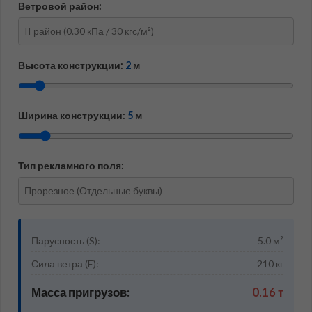
Ветровой район:
Высота конструкции:
2
м
Ширина конструкции:
5
м
Тип рекламного поля:
Парусность (S):
5.0
м²
Сила ветра (F):
210
кг
Масса пригрузов:
0.16
т