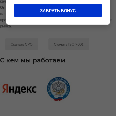
качества.
Опыт в госзакупках
Уверенно работаем на тендерных
ЗАБРАТЬ БОНУС
площадках по ФЗ-44 и ФЗ-223. Помогаем заказчикам:
предоставляем расчет НМЦК и готовим конъюнктурный анализ
рынка.
Скачать СРО
Скачать ISO 9001
С кем мы работаем