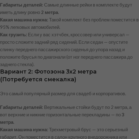
Габариты деталей:
Самые длинные рейки в комплекте будут
иметь длину ровно
2 метра
.
Какая машина нужна:
Такой комплект без проблем поместится в
95% легковых автомобилей.
Как грузить:
Если у вас хэтчбек, кроссовер или универсал —
просто сложите задний ряд сидений. Если седан — опустите
спинку переднего пассажирского сиденья до упора назад и
положите брусья по диагонали (от ног переднего пассажира до
заднего стекла).
Вариант 2: Фотозона 3х2 метра
(Потребуется смекалка)
Это самый популярный размер для свадеб и корпоративов.
Габариты деталей:
Вертикальные стойки будут по 2 метра, а
вот верхние и нижние горизонтальные перекладины — по
3
метра
.
Какая машина нужна:
Трехметровый брус — это серьезный
габарит. Он поместится в салон крупного внедорожника или