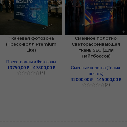
Тканевая фотозона
Сменное полотно:
(Пресс-волл Premium
Светорассеивающая
Lite)
ткань SEG (Для
Лайтбоксов)
Пресс-воллы и Фотозоны
13750,00
₽
–
47300,00
₽
Сменные полотна (Только
(5)
печать)
42000,00
₽
–
145000,00
₽
(3)