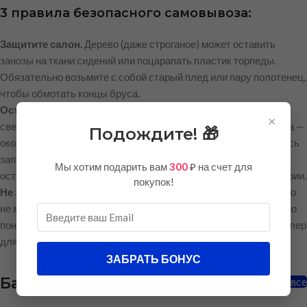
3 правила безопасного самовывоза:
Защитите салон.
Дерево (даже строганое) может оставить
занозы на ткани сидений или поцарапать пластик торпеды.
Обязательно возьмите с собой старый плед или пару полотенец,
чтобы обмотать концы бруса.
Осторожно с баннером.
Печатное полотно выдается
×
свернутым в рулон на картонной гильзе (шпуле). Длина рулона —
Подождите! 🎁
около 2 метров.
Никогда не сгибайте рулон пополам
, пытаясь
запихнуть его в машину! Вы сломаете гильзу, а на виниле
Мы хотим подарить вам
300
₽ на счет для
останутся неустранимые заломы, которые испортят фотографии.
покупок!
Не забудьте инструмент.
Поскольку деревянный каркас — это
не металл с готовыми барашками, для сборки вам обязательно
понадобится шуруповерт (или отвертка) и строительный степлер
для натяжки.
ЗАБРАТЬ БОНУС
Баннеры
Смотреть все