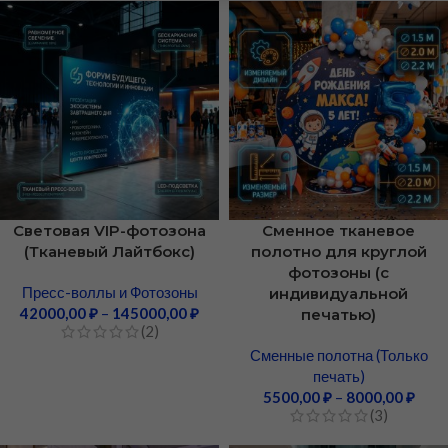
Световая VIP-фотозона
Сменное тканевое
(Тканевый Лайтбокс)
полотно для круглой
фотозоны (с
Пресс-воллы и Фотозоны
индивидуальной
42000,00
₽
–
145000,00
₽
печатью)
(2)
Сменные полотна (Только
печать)
5500,00
₽
–
8000,00
₽
(3)