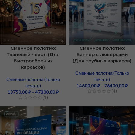
Сменное полотно:
Сменное полотно:
Тканевый чехол (Для
Баннер с люверсами
быстросборных
(Для трубных каркасов)
каркасов)
Сменные полотна (Только
Сменные полотна (Только
печать)
печать)
14600,00
₽
–
76400,00
₽
(4)
13750,00
₽
–
47300,00
₽
(1)