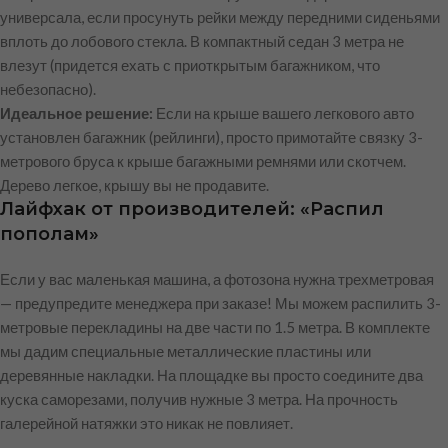
универсала, если просунуть рейки между передними сиденьями
вплоть до лобового стекла. В компактный седан 3 метра не
влезут (придется ехать с приоткрытым багажником, что
небезопасно).
Идеальное решение:
Если на крыше вашего легкового авто
установлен багажник (рейлинги), просто примотайте связку 3-
метрового бруса к крыше багажными ремнями или скотчем.
Дерево легкое, крышу вы не продавите.
Лайфхак от производителей: «Распил
пополам»
Если у вас маленькая машина, а фотозона нужна трехметровая
— предупредите менеджера при заказе! Мы можем распилить 3-
метровые перекладины на две части по 1.5 метра. В комплекте
мы дадим специальные металлические пластины или
деревянные накладки. На площадке вы просто соедините два
куска саморезами, получив нужные 3 метра. На прочность
галерейной натяжки это никак не повлияет.