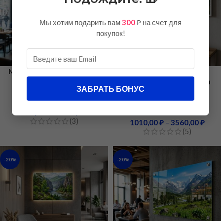
Мы хотим подарить вам
300
₽ на счет для
покупок!
Модульная картина на
Одинарная
композите
интерьерная картина
ЗАБРАТЬ БОНУС
на ПВХ
На композите
1040,00
₽
–
9570,00
₽
На ПВХ
(3)
1010,00
₽
–
3560,00
₽
(5)
-20%
-20%