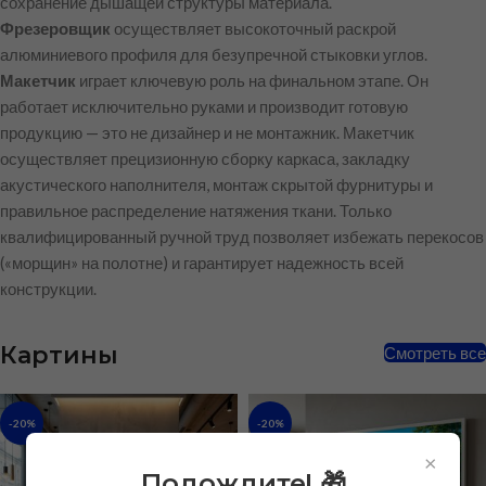
сохранение дышащей структуры материала.
Фрезеровщик
осуществляет высокоточный раскрой
алюминиевого профиля для безупречной стыковки углов.
Макетчик
играет ключевую роль на финальном этапе. Он
работает исключительно руками и производит готовую
продукцию — это не дизайнер и не монтажник. Макетчик
осуществляет прецизионную сборку каркаса, закладку
акустического наполнителя, монтаж скрытой фурнитуры и
правильное распределение натяжения ткани. Только
квалифицированный ручной труд позволяет избежать перекосов
(«морщин» на полотне) и гарантирует надежность всей
конструкции.
Картины
Смотреть все
-20%
-20%
×
Подождите! 🎁