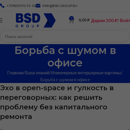
+7(985)970-55-10
MSK@BSD-GROUP.RU
0
Дарим 300 ₽! Вой
0,00
₽
Борьба с шумом в
офисе
Главная
База знаний
Инженерные интерьерные картины
Борьба с шумом в офисе
Эхо в open-space и гулкость в
переговорных: как решить
проблему без капитального
ремонта