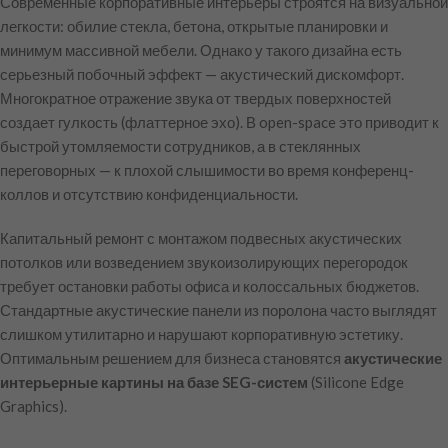
Современные корпоративные интерьеры строятся на визуальной
легкости: обилие стекла, бетона, открытые планировки и
минимум массивной мебели. Однако у такого дизайна есть
серьезный побочный эффект — акустический дискомфорт.
Многократное отражение звука от твердых поверхностей
создает гулкость (флаттерное эхо). В open-space это приводит к
быстрой утомляемости сотрудников, а в стеклянных
переговорных — к плохой слышимости во время конференц-
коллов и отсутствию конфиденциальности.
Капитальный ремонт с монтажом подвесных акустических
потолков или возведением звукоизолирующих перегородок
требует остановки работы офиса и колоссальных бюджетов.
Стандартные акустические панели из поролона часто выглядят
слишком утилитарно и нарушают корпоративную эстетику.
Оптимальным решением для бизнеса становятся
акустические
интерьерные картины на базе SEG-систем
(Silicone Edge
Graphics).