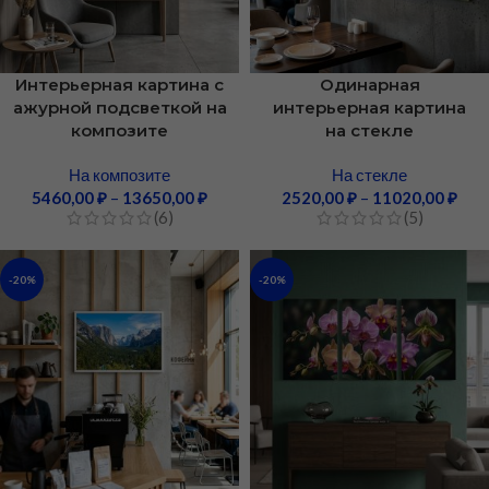
Интерьерная картина с
Одинарная
ажурной подсветкой на
интерьерная картина
композите
на стекле
На композите
На стекле
5460,00
₽
–
13650,00
₽
2520,00
₽
–
11020,00
₽
(6)
(5)
-20%
-20%