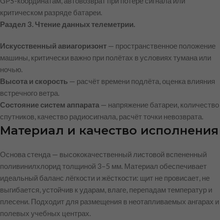
GPS-координатам, автовозврат при потере сигнала или
критическом разряде батареи.
Раздел 3. Чтение данных телеметрии.
Искусственный авиагоризонт
— пространственное положение
машины, критически важно при полётах в условиях тумана или
ночью.
Высота и скорость
— расчёт времени подлёта, оценка влияния
встречного ветра.
Состояние систем аппарата
— напряжение батареи, количество
спутников, качество радиосигнала, расчёт точки невозврата.
Материал и качество исполнения
Основа стенда — высококачественный листовой вспененный
поливинилхлорид толщиной 3–5 мм. Материал обеспечивает
идеальный баланс лёгкости и жёсткости: щит не провисает, не
выгибается, устойчив к ударам, влаге, перепадам температур и
плесени. Подходит для размещения в неотапливаемых ангарах и
полевых учебных центрах.