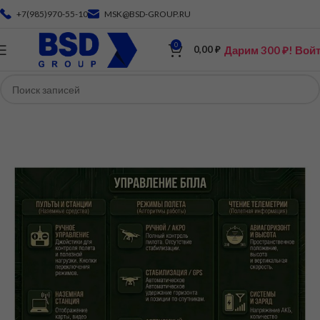
+7(985)970-55-10
MSK@BSD-GROUP.RU
0
Дарим 300 ₽! Вой
0,00
₽