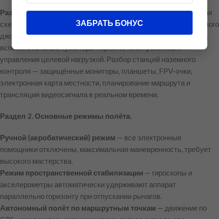
Раздел 1. Органы контроля и наземные станции.
Подробная
ЗАБРАТЬ БОНУС
схема классического пульта пилота: назначение левого и правого
джойстиков, управление тягой, рысканьем, тангажом и креном,
вспомогательные тумблеры переключения режимов и
управления целевой нагрузкой. Разбор станций наземного
контроля — защищённые мониторы, планшеты, FPV-очки,
электронная карта местности, планирование маршрута и
трансляция видеосигнала в реальном времени.
Раздел 2. Основные режимы полёта.
Ручной (акробатический) режим
— все электронные
помощники отключены, максимальная маневренность, требует
высокого мастерства.
Режим пространственной стабилизации
— гироскопы и
акселерометры автоматически удерживают аппарат
параллельно горизонту при отпускании рычагов.
Автономный полёт по маршрутным точкам
— движение по