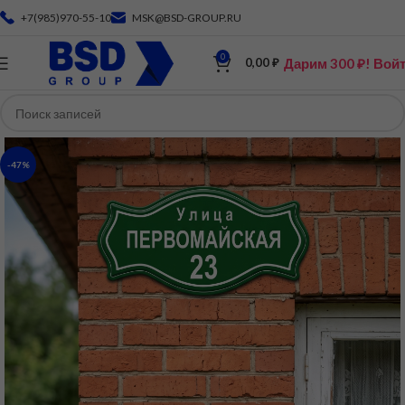
+7(985)970-55-10
MSK@BSD-GROUP.RU
0
Дарим 300 ₽! Вой
0,00
₽
-47%