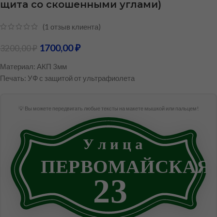
щита со скошенными углами)
(
1
отзыв клиента)
1700,00
₽
3200,00
₽
Материал: АКП 3мм
Печать: УФ с защитой от ультрафиолета
💡 Вы можете передвигать любые тексты на макете мышкой или пальцем!
У л и ц а
ПЕРВОМАЙСКАЯ
23