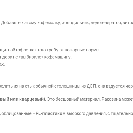
обавьте к этому кофемолку, холодильник, ледогенератор, витри
ащитной гофре, как того требуют пожарные нормы.
ендера не «выбивало» кофемашину.
ах.
ролить их на стык обычной столешницы из ДСП, она вздуется чер
овый или кварцевый)
. Это бесшовный материал. Раковина може
, облицованные
HPL-пластиком
высокого давления, с тщательно