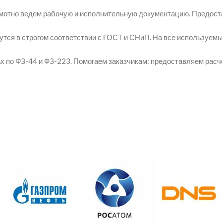
амотно ведем рабочую и исполнительную документацию. Предост
утся в строгом соответствии с ГОСТ и СНиП. На все используе
 по ФЗ-44 и ФЗ-223. Помогаем заказчикам: предоставляем рас