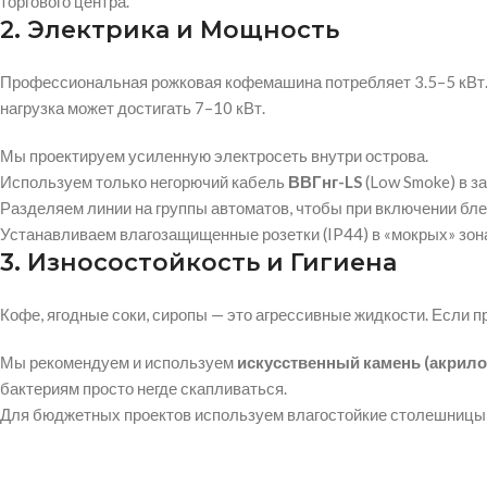
торгового центра.
2. Электрика и Мощность
Профессиональная рожковая кофемашина потребляет 3.5–5 кВт. Д
нагрузка может достигать 7–10 кВт.
Мы проектируем усиленную электросеть внутри острова.
Используем только негорючий кабель
ВВГнг-LS
(Low Smoke) в з
Разделяем линии на группы автоматов, чтобы при включении бл
Устанавливаем влагозащищенные розетки (IP44) в «мокрых» зон
3. Износостойкость и Гигиена
Кофе, ягодные соки, сиропы — это агрессивные жидкости. Если п
Мы рекомендуем и используем
искусственный камень (акрил
бактериям просто негде скапливаться.
Для бюджетных проектов используем влагостойкие столешницы