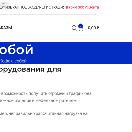
ИЗБРАННОЕ
ВХОД / РЕГИСТРАЦИЯ
Дарим 300 ₽! Войти
0
АКАЗЫ
0,00
₽
собой
 Кофе с собой
борудования для
о возможность получить огромный трафик без
сложное изделие в мебельном ритейле.
ер, неправильно рассчитанная нагрузка на