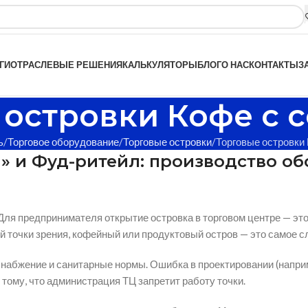
ГИ
ОТРАСЛЕВЫЕ РЕШЕНИЯ
КАЛЬКУЛЯТОРЫ
БЛОГ
О НАС
КОНТАКТЫ
З
 островки Кофе с 
ь
Торговое оборудование
Торговые островки
Торговые островки
й» и Фуд-ритейл: производство о
 Для предпринимателя открытие островка в торговом центре — эт
ой точки зрения, кофейный или продуктовый остров — это самое 
набжение и санитарные нормы. Ошибка в проектировании (наприм
 тому, что администрация ТЦ запретит работу точки.