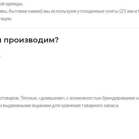
нов одежды.
рвы, бытовая химия) мы используем утолщенные плиты (25 мм и 
тации.
ы производим?
.
оотоваров. Теплые, «домашние», с возможностью брендирования з
и выдвижными ящиками для хранения товарного запаса.