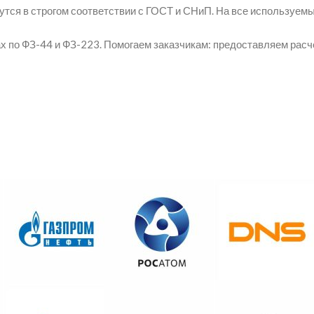
утся в строгом соответствии с ГОСТ и СНиП. На все используе
 по ФЗ-44 и ФЗ-223. Помогаем заказчикам: предоставляем рас