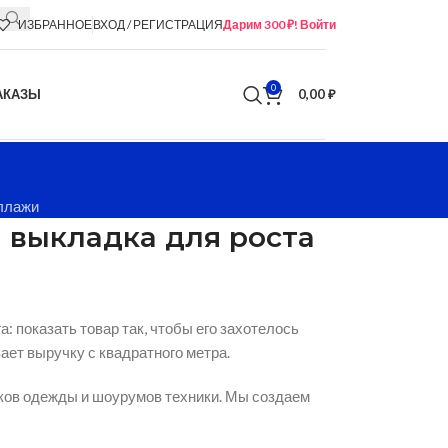
ИЗБРАННОЕ
ВХОД / РЕГИСТРАЦИЯ
Дарим 300 ₽! Войти
0
АКАЗЫ
0,00
₽
ллажи
 выкладка для роста
 показать товар так, чтобы его захотелось
ет выручку с квадратного метра.
ков одежды и шоурумов техники. Мы создаем