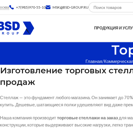
осква
+7(985)970-55-10
MSK@BSD-GROUP.RU
ПРОДУКЦИЯ И УСЛУ
То
Главная
Коммерческая
Изготовление торговых стел
продаж
Стеллаж — это фундамент любого магазина. Он занимает до 70% 
купить. Дешевые, шатающиеся полки удешевляют вид даже премиа
Наша компания производит
торговые стеллажи на заказ
для ма
конструкции, которые выдерживают высокие нагрузки, легко тр